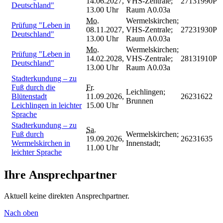
14.06.2027,
VHS-Zentrale;
27131990P
Deutschland"
13.00 Uhr
Raum A0.03a
Mo.
Wermelskirchen;
Prüfung "Leben in
08.11.2027,
VHS-Zentrale;
27231930P
Deutschland"
13.00 Uhr
Raum A0.03a
Mo.
Wermelskirchen;
Prüfung "Leben in
14.02.2028,
VHS-Zentrale;
28131910P
Deutschland"
13.00 Uhr
Raum A0.03a
Stadterkundung – zu
Fuß durch die
Fr.
Leichlingen;
Blütenstadt
11.09.2026,
26231622
Brunnen
Leichlingen in leichter
15.00 Uhr
Sprache
Stadterkundung – zu
Sa.
Fuß durch
Wermelskirchen;
19.09.2026,
26231635
Wermelskirchen in
Innenstadt;
11.00 Uhr
leichter Sprache
Ihre Ansprechpartner
Aktuell keine direkten Ansprechpartner.
Nach oben