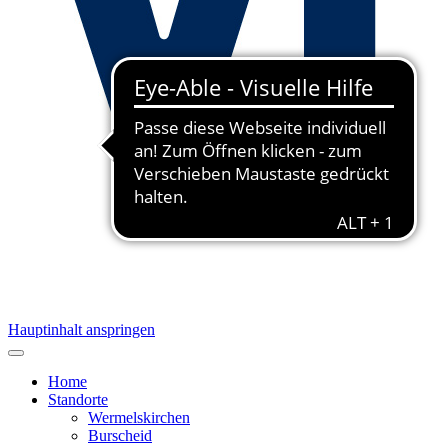
Hauptinhalt anspringen
Home
Standorte
Wermelskirchen
Burscheid