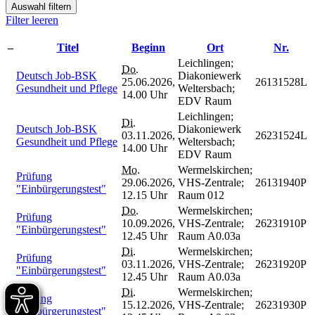
Auswahl filtern
Filter leeren
–
Titel
Beginn
Ort
Nr.
Leichlingen;
Do.
Deutsch Job-BSK
Diakoniewerk
25.06.2026,
26131528L
Gesundheit und Pflege
Weltersbach;
14.00 Uhr
EDV Raum
Leichlingen;
Di.
Deutsch Job-BSK
Diakoniewerk
03.11.2026,
26231524L
Gesundheit und Pflege
Weltersbach;
14.00 Uhr
EDV Raum
Mo.
Wermelskirchen;
Prüfung
29.06.2026,
VHS-Zentrale;
26131940P
"Einbürgerungstest"
12.15 Uhr
Raum 012
Do.
Wermelskirchen;
Prüfung
10.09.2026,
VHS-Zentrale;
26231910P
"Einbürgerungstest"
12.45 Uhr
Raum A0.03a
Di.
Wermelskirchen;
Prüfung
03.11.2026,
VHS-Zentrale;
26231920P
"Einbürgerungstest"
12.45 Uhr
Raum A0.03a
Di.
Wermelskirchen;
Prüfung
15.12.2026,
VHS-Zentrale;
26231930P
"Einbürgerungstest"