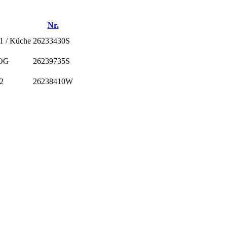
Nr.
1 / Küche
26233430S
.OG
26239735S
2
26238410W