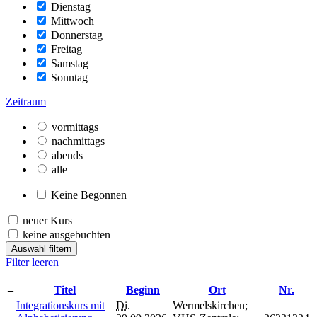
Dienstag
Mittwoch
Donnerstag
Freitag
Samstag
Sonntag
Zeitraum
vormittags
nachmittags
abends
alle
Keine Begonnen
neuer Kurs
keine ausgebuchten
Auswahl filtern
Filter leeren
–
Titel
Beginn
Ort
Nr.
Integrationskurs mit
Di.
Wermelskirchen;