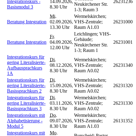
Integrationskurs -
14.09.2026,
26231236
Neukirchener Str.
Basismodul 3
8.30 Uhr
1-3; Raum 3
Mi.
Wermelskirchen;
Beratung Integration
02.09.2026,
VHS-Zentrale;
26231000
13.30 Uhr
Raum A1.03
Leichlingen; VHS-
Fr.
Gebäude;
Beratung Integration
04.09.2026,
26231001
Neukirchener Str.
12.00 Uhr
1-3; Raum 1
Integrationskurs für
Di.
Wermelskirchen;
gering Literalisierte-
08.12.2026,
VHS-Zentrale;
26231340
Aufbausprachkurs
8.30 Uhr
Raum A0.02
1A
Integrationskurs für
Di.
Wermelskirchen;
gering Literalisierte-
15.09.2026,
VHS-Zentrale;
26231320
Basissprachkurs 2
8.30 Uhr
Raum A0.02
Integrationskurs für
Di.
Wermelskirchen;
gering Literalisierte-
03.11.2026,
VHS-Zentrale;
26231330
Basissprachkurs 3
8.30 Uhr
Raum A0.02
Integrationskurs mit
Do.
Wermelskirchen;
Alphabetisierung -
09.07.2026,
VHS-Zentrale;
26131352
Modul 5
8.30 Uhr
Raum A1.03
Integrationskurs mit
Mo.
Burscheid; Pastor-