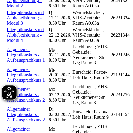
Alphabetisierung -
29.09.2026,
VHS-Zentrale;
26231324
Modul 2
8.30 Uhr
Raum A0.03a
Integrationskurs mit
Di.
Wermelskirchen;
Alphabetisierung -
17.11.2026,
VHS-Zentrale;
26231334
Modul 3
8.30 Uhr
Raum A0.03a
Integrationskurs mit
Di.
Wermelskirchen;
Alphabetisierung -
22.12.2026,
VHS-Zentrale;
26231344
Modul 4
8.30 Uhr
Raum A0.03a
Leichlingen; VHS-
Allgemeiner
Mo.
Gebäude;
Integrationskurs -
02.11.2026,
26231246
Neukirchener Str.
Aufbausprachkurs 1
8.30 Uhr
1-3; Raum 3
Allgemeiner
Mi.
Burscheid; Pastor-
Integrationskurs -
20.01.2027,
27131144
Löh-Haus; Raum 9
Aufbausprachkurs 1
8.30 Uhr
Leichlingen; VHS-
Allgemeiner
Mo.
Gebäude;
Integrationskurs -
07.12.2026,
26231256
Neukirchener Str.
Aufbausprachkurs 2
8.30 Uhr
1-3; Raum 3
Allgemeiner
Di.
Burscheid; Pastor-
Integrationskurs -
02.03.2027,
27131154
Löh-Haus; Raum 9
Aufbausprachkurs 2
8.30 Uhr
Leichlingen; VHS-
Allgemeiner
Mo.
Gebäude;