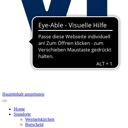
Hauptinhalt anspringen
Home
Standorte
Wermelskirchen
Burscheid