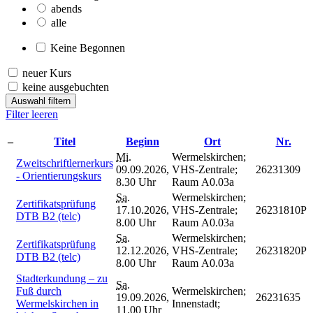
abends
alle
Keine Begonnen
neuer Kurs
keine ausgebuchten
Auswahl filtern
Filter leeren
–
Titel
Beginn
Ort
Nr.
Mi.
Wermelskirchen;
Zweitschriftlernerkurs
09.09.2026,
VHS-Zentrale;
26231309
- Orientierungskurs
8.30 Uhr
Raum A0.03a
Sa.
Wermelskirchen;
Zertifikatsprüfung
17.10.2026,
VHS-Zentrale;
26231810P
DTB B2 (telc)
8.00 Uhr
Raum A0.03a
Sa.
Wermelskirchen;
Zertifikatsprüfung
12.12.2026,
VHS-Zentrale;
26231820P
DTB B2 (telc)
8.00 Uhr
Raum A0.03a
Stadterkundung – zu
Sa.
Fuß durch
Wermelskirchen;
19.09.2026,
26231635
Wermelskirchen in
Innenstadt;
11.00 Uhr