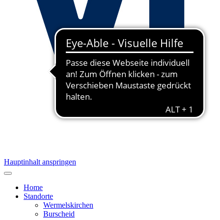
Hauptinhalt anspringen
Home
Standorte
Wermelskirchen
Burscheid