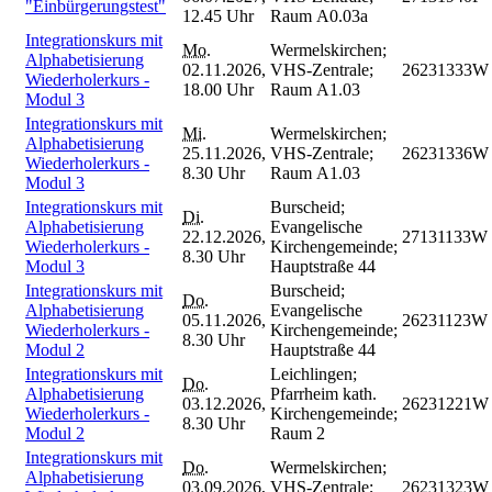
"Einbürgerungstest"
12.45 Uhr
Raum A0.03a
Integrationskurs mit
Mo.
Wermelskirchen;
Alphabetisierung
02.11.2026,
VHS-Zentrale;
26231333W
Wiederholerkurs -
18.00 Uhr
Raum A1.03
Modul 3
Integrationskurs mit
Mi.
Wermelskirchen;
Alphabetisierung
25.11.2026,
VHS-Zentrale;
26231336W
Wiederholerkurs -
8.30 Uhr
Raum A1.03
Modul 3
Integrationskurs mit
Burscheid;
Di.
Alphabetisierung
Evangelische
22.12.2026,
27131133W
Wiederholerkurs -
Kirchengemeinde;
8.30 Uhr
Modul 3
Hauptstraße 44
Integrationskurs mit
Burscheid;
Do.
Alphabetisierung
Evangelische
05.11.2026,
26231123W
Wiederholerkurs -
Kirchengemeinde;
8.30 Uhr
Modul 2
Hauptstraße 44
Integrationskurs mit
Leichlingen;
Do.
Alphabetisierung
Pfarrheim kath.
03.12.2026,
26231221W
Wiederholerkurs -
Kirchengemeinde;
8.30 Uhr
Modul 2
Raum 2
Integrationskurs mit
Do.
Wermelskirchen;
Alphabetisierung
03.09.2026,
VHS-Zentrale;
26231323W