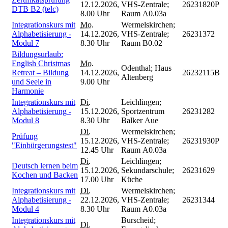
12.12.2026,
VHS-Zentrale;
26231820P
DTB B2 (telc)
8.00 Uhr
Raum A0.03a
Integrationskurs mit
Mo.
Wermelskirchen;
Alphabetisierung -
14.12.2026,
VHS-Zentrale;
26231372
Modul 7
8.30 Uhr
Raum B0.02
Bildungsurlaub:
English Christmas
Mo.
Odenthal; Haus
Retreat – Bildung
14.12.2026,
26232115B
Altenberg
und Seele in
9.00 Uhr
Harmonie
Integrationskurs mit
Di.
Leichlingen;
Alphabetisierung -
15.12.2026,
Sportzentrum
26231282
Modul 8
8.30 Uhr
Balker Aue
Di.
Wermelskirchen;
Prüfung
15.12.2026,
VHS-Zentrale;
26231930P
"Einbürgerungstest"
12.45 Uhr
Raum A0.03a
Di.
Leichlingen;
Deutsch lernen beim
15.12.2026,
Sekundarschule;
26231629
Kochen und Backen
17.00 Uhr
Küche
Integrationskurs mit
Di.
Wermelskirchen;
Alphabetisierung -
22.12.2026,
VHS-Zentrale;
26231344
Modul 4
8.30 Uhr
Raum A0.03a
Integrationskurs mit
Burscheid;
Di.