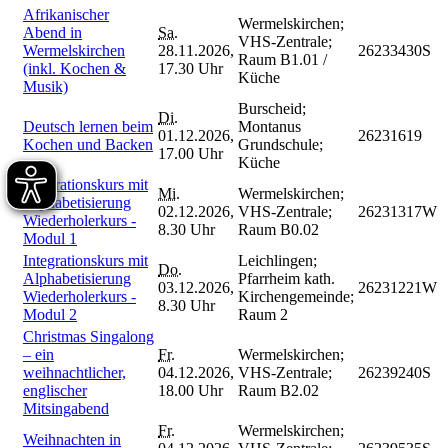
Afrikanischer
Wermelskirchen;
Abend in
Sa.
VHS-Zentrale;
Wermelskirchen
28.11.2026,
26233430S
Raum B1.01 /
(inkl. Kochen &
17.30 Uhr
Küche
Musik)
Burscheid;
Di.
Deutsch lernen beim
Montanus
01.12.2026,
26231619
Kochen und Backen
Grundschule;
17.00 Uhr
Küche
Integrationskurs mit
Mi.
Wermelskirchen;
Alphabetisierung
02.12.2026,
VHS-Zentrale;
26231317W
Wiederholerkurs -
8.30 Uhr
Raum B0.02
Modul 1
Integrationskurs mit
Leichlingen;
Do.
Alphabetisierung
Pfarrheim kath.
03.12.2026,
26231221W
Wiederholerkurs -
Kirchengemeinde;
8.30 Uhr
Modul 2
Raum 2
Christmas Singalong
– ein
Fr.
Wermelskirchen;
weihnachtlicher,
04.12.2026,
VHS-Zentrale;
26239240S
englischer
18.00 Uhr
Raum B2.02
Mitsingabend
Fr.
Wermelskirchen;
Weihnachten in