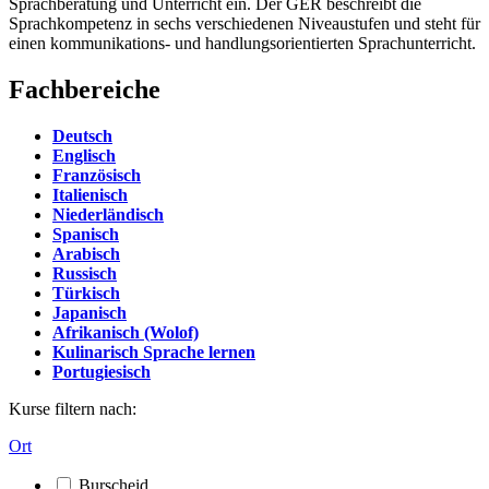
Sprachberatung und Unterricht ein. Der GER beschreibt die
Sprachkompetenz in sechs verschiedenen Niveaustufen und steht für
einen kommunikations- und handlungsorientierten Sprachunterricht.
Fachbereiche
Deutsch
Englisch
Französisch
Italienisch
Niederländisch
Spanisch
Arabisch
Russisch
Türkisch
Japanisch
Afrikanisch (Wolof)
Kulinarisch Sprache lernen
Portugiesisch
Kurse filtern nach:
Ort
Burscheid