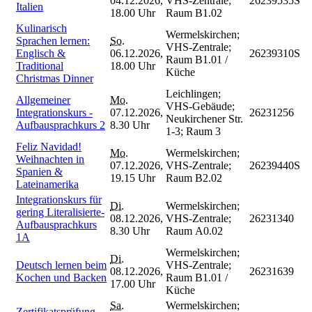
04.12.2026,
VHS-Zentrale;
26239535S
Italien
18.00 Uhr
Raum B1.02
Kulinarisch
Wermelskirchen;
Sprachen lernen:
So.
VHS-Zentrale;
Englisch &
06.12.2026,
26239310S
Raum B1.01 /
Traditional
18.00 Uhr
Küche
Christmas Dinner
Leichlingen;
Allgemeiner
Mo.
VHS-Gebäude;
Integrationskurs -
07.12.2026,
26231256
Neukirchener Str.
Aufbausprachkurs 2
8.30 Uhr
1-3; Raum 3
Feliz Navidad!
Mo.
Wermelskirchen;
Weihnachten in
07.12.2026,
VHS-Zentrale;
26239440S
Spanien &
19.15 Uhr
Raum B2.02
Lateinamerika
Integrationskurs für
Di.
Wermelskirchen;
gering Literalisierte-
08.12.2026,
VHS-Zentrale;
26231340
Aufbausprachkurs
8.30 Uhr
Raum A0.02
1A
Wermelskirchen;
Di.
Deutsch lernen beim
VHS-Zentrale;
08.12.2026,
26231639
Kochen und Backen
Raum B1.01 /
17.00 Uhr
Küche
Sa.
Wermelskirchen;
Zertifikatsprüfung