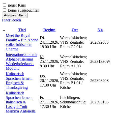
neuer Kurs
keine ausgebuchten
Auswahl filtern
Filter leeren
–
Titel
Beginn
Ort
Nr.
Meet the Royal
Di.
Wermelskirchen;
Family – Ein Abend
24.11.2026,
VHS-Zentrale;
26239268S
voller britischem
18.00 Uhr
Raum C2.01a
Charme
Integrationskurs mit
Mi.
Wermelskirchen;
Alphabetisierung
25.11.2026,
VHS-Zentrale;
26231336W
Wiederholerkurs -
8.30 Uhr
Raum A1.03
Modul 3
Kulinarisch
Wermelskirchen;
Do.
Sprachen lernen:
VHS-Zentrale;
26.11.2026,
26239320S
Englisch &
Raum B1.01 /
17.30 Uhr
Thanksgiving
Küche
Kulinarisch
Sprachen lernen:
Fr.
Leichlingen;
Italienisch &
27.11.2026,
Sekundarschule;
26239515S
Lasagne "mit
17.30 Uhr
Küche
Mamma Antonella