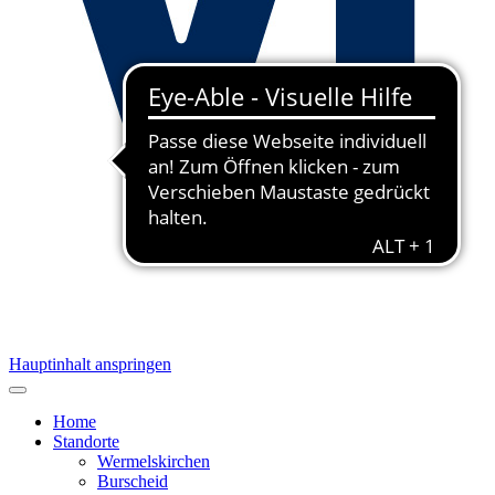
Hauptinhalt anspringen
Home
Standorte
Wermelskirchen
Burscheid