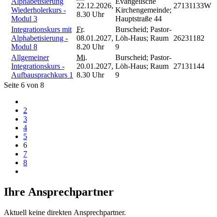
Alphabetisierung
Evangelische
22.12.2026,
27131133W
Wiederholerkurs -
Kirchengemeinde;
8.30 Uhr
Modul 3
Hauptstraße 44
Integrationskurs mit
Fr.
Burscheid; Pastor-
Alphabetisierung -
08.01.2027,
Löh-Haus; Raum
26231182
Modul 8
8.20 Uhr
9
Allgemeiner
Mi.
Burscheid; Pastor-
Integrationskurs -
20.01.2027,
Löh-Haus; Raum
27131144
Aufbausprachkurs 1
8.30 Uhr
9
Seite 6 von 8
2
3
4
5
6
7
8
Ihre Ansprechpartner
Aktuell keine direkten Ansprechpartner.