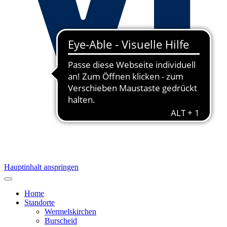
Hauptinhalt anspringen
Home
Standorte
Wermelskirchen
Burscheid