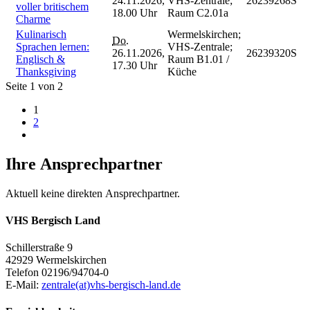
24.11.2026,
VHS-Zentrale;
26239268S
voller britischem
18.00 Uhr
Raum C2.01a
Charme
Kulinarisch
Wermelskirchen;
Do.
Sprachen lernen:
VHS-Zentrale;
26.11.2026,
26239320S
Englisch &
Raum B1.01 /
17.30 Uhr
Thanksgiving
Küche
Seite 1 von 2
1
2
Ihre Ansprechpartner
Aktuell keine direkten Ansprechpartner.
VHS Bergisch Land
Schillerstraße 9
42929 Wermelskirchen
Telefon 02196/94704-0
E-Mail:
zentrale(at)vhs-bergisch-land.de