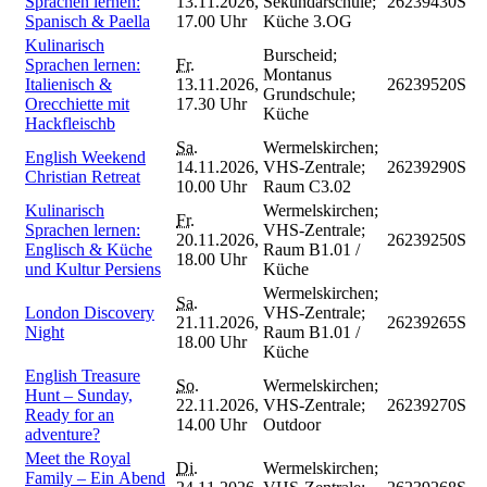
Sprachen lernen:
13.11.2026,
Sekundarschule;
26239430S
Spanisch & Paella
17.00 Uhr
Küche 3.OG
Kulinarisch
Burscheid;
Sprachen lernen:
Fr.
Montanus
Italienisch &
13.11.2026,
26239520S
Grundschule;
Orecchiette mit
17.30 Uhr
Küche
Hackfleischb
Sa.
Wermelskirchen;
English Weekend
14.11.2026,
VHS-Zentrale;
26239290S
Christian Retreat
10.00 Uhr
Raum C3.02
Kulinarisch
Wermelskirchen;
Fr.
Sprachen lernen:
VHS-Zentrale;
20.11.2026,
26239250S
Englisch & Küche
Raum B1.01 /
18.00 Uhr
und Kultur Persiens
Küche
Wermelskirchen;
Sa.
London Discovery
VHS-Zentrale;
21.11.2026,
26239265S
Night
Raum B1.01 /
18.00 Uhr
Küche
English Treasure
So.
Wermelskirchen;
Hunt – Sunday,
22.11.2026,
VHS-Zentrale;
26239270S
Ready for an
14.00 Uhr
Outdoor
adventure?
Meet the Royal
Di.
Wermelskirchen;
Family – Ein Abend