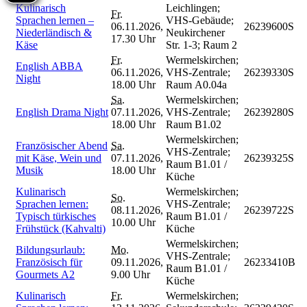
Kulinarisch
Leichlingen;
Fr.
Sprachen lernen –
VHS-Gebäude;
06.11.2026,
26239600S
Niederländisch &
Neukirchener
17.30 Uhr
Käse
Str. 1-3; Raum 2
Fr.
Wermelskirchen;
English ABBA
06.11.2026,
VHS-Zentrale;
26239330S
Night
18.00 Uhr
Raum A0.04a
Sa.
Wermelskirchen;
English Drama Night
07.11.2026,
VHS-Zentrale;
26239280S
18.00 Uhr
Raum B1.02
Wermelskirchen;
Französischer Abend
Sa.
VHS-Zentrale;
mit Käse, Wein und
07.11.2026,
26239325S
Raum B1.01 /
Musik
18.00 Uhr
Küche
Kulinarisch
Wermelskirchen;
So.
Sprachen lernen:
VHS-Zentrale;
08.11.2026,
26239722S
Typisch türkisches
Raum B1.01 /
10.00 Uhr
Frühstück (Kahvalti)
Küche
Wermelskirchen;
Bildungsurlaub:
Mo.
VHS-Zentrale;
Französisch für
09.11.2026,
26233410B
Raum B1.01 /
Gourmets A2
9.00 Uhr
Küche
Kulinarisch
Fr.
Wermelskirchen;