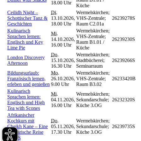
18.00 Uhr
Küche
Ceilidh Night –
Di.
Wermelskirchen;
Schottischer Tanz &
13.10.2026,
VHS-Zentrale;
26239278S
Geschichten
18.00 Uhr
Raum C2.01a
Kulinarisch
Wermelskirchen;
Mi.
Sprachen lernen:
VHS-Zentrale;
14.10.2026,
26239230S
Englisch und Key
Raum B1.01 /
16.00 Uhr
Lime Pie
Küche
Do.
Wermelskirchen;
London Discovery
15.10.2026,
Stadtbücherei;
26239266S
Afternoon
16.30 Uhr
Seminarraum
Bildungsurlaub:
Mo.
Wermelskirchen;
Französisch lernen,
26.10.2026,
VHS-Zentrale;
26233420B
erleben und genießen
9.00 Uhr
Raum B3.02
Kulinarisch
Mi.
Wermelskirchen;
Sprachen lernen:
04.11.2026,
Sekundarschule;
26232320S
Englisch und High
16.00 Uhr
Küche 3.OG
Tea with Scones
Afrikanischer
Kochkurs mit
Do.
Wermelskirchen;
Cheikh Kane – Eine
05.11.2026,
Sekundarschule;
26239735S
kulinarische Reise
17.30 Uhr
Küche 3.OG
nach S