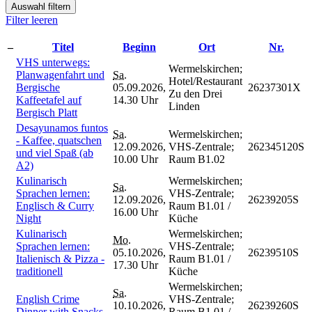
Auswahl filtern
Filter leeren
–
Titel
Beginn
Ort
Nr.
VHS unterwegs:
Wermelskirchen;
Planwagenfahrt und
Sa.
Hotel/Restaurant
Bergische
05.09.2026,
26237301X
Zu den Drei
Kaffeetafel auf
14.30 Uhr
Linden
Bergisch Platt
Desayunamos funtos
Sa.
Wermelskirchen;
- Kaffee, quatschen
12.09.2026,
VHS-Zentrale;
262345120S
und viel Spaß (ab
10.00 Uhr
Raum B1.02
A2)
Kulinarisch
Wermelskirchen;
Sa.
Sprachen lernen:
VHS-Zentrale;
12.09.2026,
26239205S
Englisch & Curry
Raum B1.01 /
16.00 Uhr
Night
Küche
Kulinarisch
Wermelskirchen;
Mo.
Sprachen lernen:
VHS-Zentrale;
05.10.2026,
26239510S
Italienisch & Pizza -
Raum B1.01 /
17.30 Uhr
traditionell
Küche
Wermelskirchen;
Sa.
English Crime
VHS-Zentrale;
10.10.2026,
26239260S
Dinner with Snacks
Raum B1.01 /