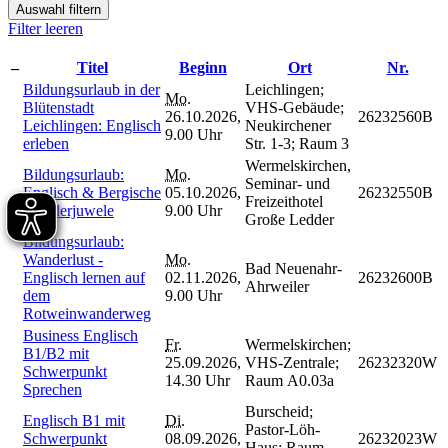
Auswahl filtern
Filter leeren
–
Titel
Beginn
Ort
Nr.
Bildungsurlaub in der
Leichlingen;
Mo.
Blütenstadt
VHS-Gebäude;
26.10.2026,
26232560B
Leichlingen: Englisch
Neukirchener
9.00 Uhr
erleben
Str. 1-3; Raum 3
Wermelskirchen,
Bildungsurlaub:
Mo.
Seminar- und
Englisch & Bergische
05.10.2026,
26232550B
Freizeithotel
Wanderjuwele
9.00 Uhr
Große Ledder
Bildungsurlaub:
Wanderlust -
Mo.
Bad Neuenahr-
Englisch lernen auf
02.11.2026,
26232600B
Ahrweiler
dem
9.00 Uhr
Rotweinwanderweg
Business Englisch
Fr.
Wermelskirchen;
B1/B2 mit
25.09.2026,
VHS-Zentrale;
26232320W
Schwerpunkt
14.30 Uhr
Raum A0.03a
Sprechen
Burscheid;
Englisch B1 mit
Di.
Pastor-Löh-
Schwerpunkt
08.09.2026,
26232023W
Haus; Raum