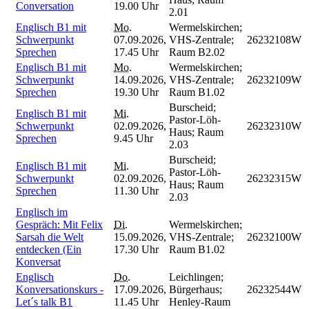
Conversation
19.00 Uhr
2.01
Englisch B1 mit
Mo.
Wermelskirchen;
Schwerpunkt
07.09.2026,
VHS-Zentrale;
26232108W
Sprechen
17.45 Uhr
Raum B2.02
Englisch B1 mit
Mo.
Wermelskirchen;
Schwerpunkt
14.09.2026,
VHS-Zentrale;
26232109W
Sprechen
19.30 Uhr
Raum B1.02
Burscheid;
Englisch B1 mit
Mi.
Pastor-Löh-
Schwerpunkt
02.09.2026,
26232310W
Haus; Raum
Sprechen
9.45 Uhr
2.03
Burscheid;
Englisch B1 mit
Mi.
Pastor-Löh-
Schwerpunkt
02.09.2026,
26232315W
Haus; Raum
Sprechen
11.30 Uhr
2.03
Englisch im
Gespräch: Mit Felix
Di.
Wermelskirchen;
Sarsah die Welt
15.09.2026,
VHS-Zentrale;
26232100W
entdecken (Ein
17.30 Uhr
Raum B1.02
Konversat
Englisch
Do.
Leichlingen;
Konversationskurs -
17.09.2026,
Bürgerhaus;
26232544W
Let´s talk B1
11.45 Uhr
Henley-Raum