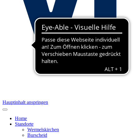
Hauptinhalt anspringen
Home
Standorte
Wermelskirchen
Burscheid