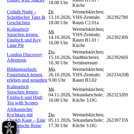
18.00 Uhr
Küche
Ceilidh Night –
Di.
Wermelskirchen;
Schottischer Tanz &
13.10.2026,
VHS-Zentrale;
26239278S
Geschichten
18.00 Uhr
Raum C2.01a
Kulinarisch
Wermelskirchen;
Mi.
Sprachen lernen:
VHS-Zentrale;
14.10.2026,
26239230S
Englisch und Key
Raum B1.01 /
16.00 Uhr
Lime Pie
Küche
Do.
Wermelskirchen;
London Discovery
15.10.2026,
Stadtbücherei;
26239266S
Afternoon
16.30 Uhr
Seminarraum
Bildungsurlaub:
Mo.
Wermelskirchen;
Französisch lernen,
26.10.2026,
VHS-Zentrale;
26233420B
erleben und genießen
9.00 Uhr
Raum B3.02
Kulinarisch
Mi.
Wermelskirchen;
Sprachen lernen:
04.11.2026,
Sekundarschule;
26232320S
Englisch und High
16.00 Uhr
Küche 3.OG
Tea with Scones
Afrikanischer
Kochkurs mit
Do.
Wermelskirchen;
Cheikh Kane – Eine
05.11.2026,
Sekundarschule;
26239735S
kulinarische Reise
17.30 Uhr
Küche 3.OG
nach S