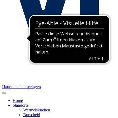
Hauptinhalt anspringen
Home
Standorte
Wermelskirchen
Burscheid