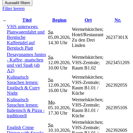
Auswahl filtern
Filter leeren
–
Titel
Beginn
Ort
Nr.
VHS unterwegs:
Wermelskirchen;
Planwagenfahrt und
Sa.
Hotel/Restaurant
Bergische
05.09.2026,
26237301X
Zu den Drei
Kaffeetafel auf
14.30 Uhr
Linden
Bergisch Platt
Desayunamos funtos
Sa.
Wermelskirchen;
- Kaffee, quatschen
12.09.2026,
VHS-Zentrale;
262345120S
und viel Spaß (ab
10.00 Uhr
Raum B1.02
A2)
Kulinarisch
Wermelskirchen;
Sa.
Sprachen lernen:
VHS-Zentrale;
12.09.2026,
26239205S
Englisch & Curry
Raum B1.01 /
16.00 Uhr
Night
Küche
Kulinarisch
Wermelskirchen;
Mo.
Sprachen lernen:
VHS-Zentrale;
05.10.2026,
26239510S
Italienisch & Pizza -
Raum B1.01 /
17.30 Uhr
traditionell
Küche
Wermelskirchen;
Sa.
English Crime
VHS-Zentrale;
10.10.2026,
26239260S
Dinner with Snacks
Raum B1.01 /