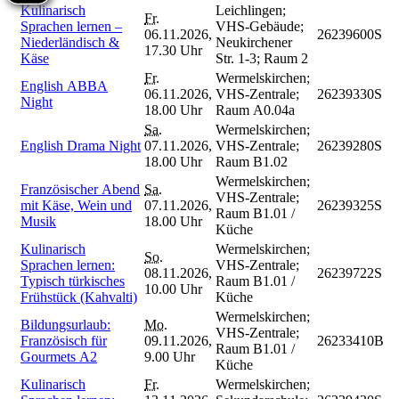
Kulinarisch
Leichlingen;
Fr.
Sprachen lernen –
VHS-Gebäude;
06.11.2026,
26239600S
Niederländisch &
Neukirchener
17.30 Uhr
Käse
Str. 1-3; Raum 2
Fr.
Wermelskirchen;
English ABBA
06.11.2026,
VHS-Zentrale;
26239330S
Night
18.00 Uhr
Raum A0.04a
Sa.
Wermelskirchen;
English Drama Night
07.11.2026,
VHS-Zentrale;
26239280S
18.00 Uhr
Raum B1.02
Wermelskirchen;
Französischer Abend
Sa.
VHS-Zentrale;
mit Käse, Wein und
07.11.2026,
26239325S
Raum B1.01 /
Musik
18.00 Uhr
Küche
Kulinarisch
Wermelskirchen;
So.
Sprachen lernen:
VHS-Zentrale;
08.11.2026,
26239722S
Typisch türkisches
Raum B1.01 /
10.00 Uhr
Frühstück (Kahvalti)
Küche
Wermelskirchen;
Bildungsurlaub:
Mo.
VHS-Zentrale;
Französisch für
09.11.2026,
26233410B
Raum B1.01 /
Gourmets A2
9.00 Uhr
Küche
Kulinarisch
Fr.
Wermelskirchen;