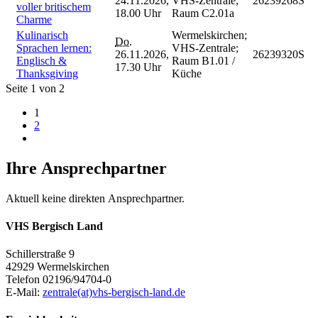
24.11.2026,
VHS-Zentrale;
26239268S
voller britischem
18.00 Uhr
Raum C2.01a
Charme
Kulinarisch
Wermelskirchen;
Do.
Sprachen lernen:
VHS-Zentrale;
26.11.2026,
26239320S
Englisch &
Raum B1.01 /
17.30 Uhr
Thanksgiving
Küche
Seite 1 von 2
1
2
Ihre Ansprechpartner
Aktuell keine direkten Ansprechpartner.
VHS Bergisch Land
Schillerstraße 9
42929 Wermelskirchen
Telefon 02196/94704-0
E-Mail:
zentrale(at)vhs-bergisch-land.de