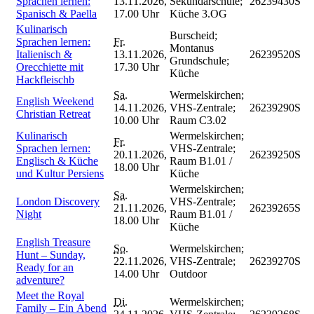
Sprachen lernen:
13.11.2026,
Sekundarschule;
26239430S
Spanisch & Paella
17.00 Uhr
Küche 3.OG
Kulinarisch
Burscheid;
Sprachen lernen:
Fr.
Montanus
Italienisch &
13.11.2026,
26239520S
Grundschule;
Orecchiette mit
17.30 Uhr
Küche
Hackfleischb
Sa.
Wermelskirchen;
English Weekend
14.11.2026,
VHS-Zentrale;
26239290S
Christian Retreat
10.00 Uhr
Raum C3.02
Kulinarisch
Wermelskirchen;
Fr.
Sprachen lernen:
VHS-Zentrale;
20.11.2026,
26239250S
Englisch & Küche
Raum B1.01 /
18.00 Uhr
und Kultur Persiens
Küche
Wermelskirchen;
Sa.
London Discovery
VHS-Zentrale;
21.11.2026,
26239265S
Night
Raum B1.01 /
18.00 Uhr
Küche
English Treasure
So.
Wermelskirchen;
Hunt – Sunday,
22.11.2026,
VHS-Zentrale;
26239270S
Ready for an
14.00 Uhr
Outdoor
adventure?
Meet the Royal
Di.
Wermelskirchen;
Family – Ein Abend