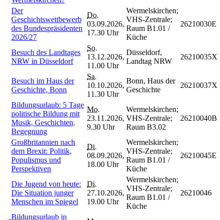
Der
Wermelskirchen;
Do.
Geschichtswettbewerb
VHS-Zentrale;
03.09.2026,
26210030E
des Bundespräsidenten
Raum B1.01 /
17.30 Uhr
2026/27
Küche
So.
Besuch des Landtages
Düsseldorf,
13.12.2026,
26210035X
NRW in Düsseldorf
Landtag NRW
11.00 Uhr
Sa.
Besuch im Haus der
Bonn, Haus der
10.10.2026,
26210037X
Geschichte, Bonn
Geschichte
11.30 Uhr
Bildungsurlaub: 5 Tage
Mo.
Wermelskirchen;
politische Bildung mit
23.11.2026,
VHS-Zentrale;
26210040B
Musik, Geschichten,
9.30 Uhr
Raum B3.02
Begegnung
Großbritannien nach
Wermelskirchen;
Di.
dem Brexit: Politik,
VHS-Zentrale;
08.09.2026,
26210045E
Populismus und
Raum B1.01 /
18.00 Uhr
Perspektiven
Küche
Wermelskirchen;
Die Jugend von heute:
Di.
VHS-Zentrale;
Die Situation junger
27.10.2026,
26210046
Raum B1.01 /
Menschen im Spiegel
19.00 Uhr
Küche
Bildungsurlaub in