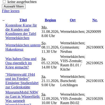
keine ausgebuchten
Auswahl filtern
Filter leeren
–
Titel
Beginn
Ort
Nr.
Kostenlose Kurse für
Mo.
die Kunden und
31.08.2026,
Wermelskirchen;
26200099
Kundinnen der Tafel
8.00 Uhr
Wermelskirchen
So.
Wermelskirchen;
Wermelskirchen unterm
08.11.2026,
Gymnasium;
26210000X
Hakenkreuz
11.30 Uhr
Neubau
Wermelskirchen;
Was haben Oma und
Sa.
VHS-Zentrale;
Opa eigentlich im
05.12.2026,
26210002S
Raum B1.01 /
Krieg gemacht?
14.00 Uhr
Küche
"Hürtgenwald 1944
Sa.
Wermelskirchen;
und im Frieden"
21.11.2026,
Burscheid;
26210010X
Eintägige Studienfahrt
9.00 Uhr
Leichlingen
zur Gedenkstätte
MuseumsMobil NRW
Sa.
Wermelskirchen;
zu Gast in Wipperfürth:
12.09.2026,
VHS-Zentrale;
26210020S
Was sammelt
10.00 Uhr
Raum B0.02
Wermelskirchen?