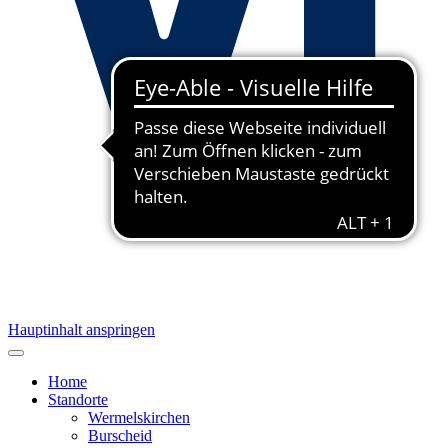
Hauptinhalt anspringen
Home
Standorte
Wermelskirchen
Burscheid