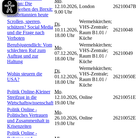
Mo.
London: Die
12.10.2026,
London
26210047B
Nachwehen des Brexit:
9.00 Uhr
Großbritannien heute
Scrollen, sperren,
Wermelskirchen;
Di.
schützen? Social Media
VHS-Zentrale;
10.11.2026,
26210048
und die Frage nach
Raum B1.01 /
18.00 Uhr
Verboten
Küche
Berufsjugendlich: Vom
Wermelskirchen;
Mo.
schlechten Ruf zum
VHS-Zentrale;
07.12.2026,
26210049
Auftrag und zur
Raum B1.01 /
18.00 Uhr
Haltung
Küche
Wermelskirchen;
Di.
Wohin steuern die
VHS-Zentrale;
01.12.2026,
26210050E
USA?
Raum B1.01 /
18.00 Uhr
Küche
Politik Online-Kleiner
Mo.
Streifzug in die
12.10.2026,
Online
26210051E
Wirtschaftswissenschaft
19.00 Uhr
Politik Online -
Mo.
Politisches Vertrauen
26.10.2026,
Online
26210052E
und Zusammenhalt in
19.00 Uhr
Krisenzeiten
Politik Online -