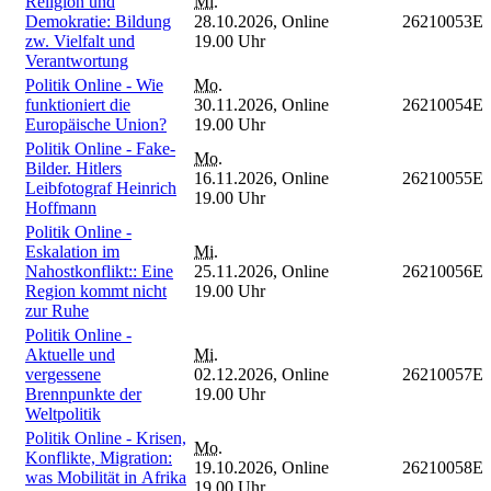
Religion und
Mi.
Demokratie: Bildung
28.10.2026,
Online
26210053E
zw. Vielfalt und
19.00 Uhr
Verantwortung
Politik Online - Wie
Mo.
funktioniert die
30.11.2026,
Online
26210054E
Europäische Union?
19.00 Uhr
Politik Online - Fake-
Mo.
Bilder. Hitlers
16.11.2026,
Online
26210055E
Leibfotograf Heinrich
19.00 Uhr
Hoffmann
Politik Online -
Eskalation im
Mi.
Nahostkonflikt:: Eine
25.11.2026,
Online
26210056E
Region kommt nicht
19.00 Uhr
zur Ruhe
Politik Online -
Aktuelle und
Mi.
vergessene
02.12.2026,
Online
26210057E
Brennpunkte der
19.00 Uhr
Weltpolitik
Politik Online - Krisen,
Mo.
Konflikte, Migration:
19.10.2026,
Online
26210058E
was Mobilität in Afrika
19.00 Uhr