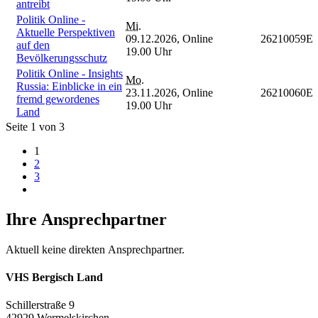
antreibt
Politik Online -
Mi.
Aktuelle Perspektiven
09.12.2026,
Online
26210059E
auf den
19.00 Uhr
Bevölkerungsschutz
Politik Online - Insights
Mo.
Russia: Einblicke in ein
23.11.2026,
Online
26210060E
fremd gewordenes
19.00 Uhr
Land
Seite 1 von 3
1
2
3
Ihre Ansprechpartner
Aktuell keine direkten Ansprechpartner.
VHS Bergisch Land
Schillerstraße 9
42929 Wermelskirchen