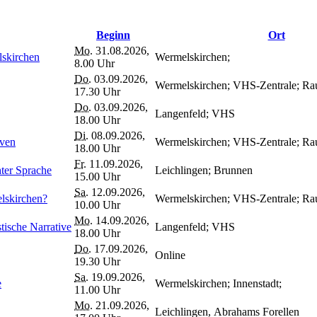
Beginn
Ort
Mo.
31.08.2026,
lskirchen
Wermelskirchen;
8.00 Uhr
Do.
03.09.2026,
Wermelskirchen; VHS-Zentrale; Ra
17.30 Uhr
Do.
03.09.2026,
Langenfeld; VHS
18.00 Uhr
Di.
08.09.2026,
iven
Wermelskirchen; VHS-Zentrale; Ra
18.00 Uhr
Fr.
11.09.2026,
hter Sprache
Leichlingen; Brunnen
15.00 Uhr
Sa.
12.09.2026,
lskirchen?
Wermelskirchen; VHS-Zentrale; R
10.00 Uhr
Mo.
14.09.2026,
ische Narrative
Langenfeld; VHS
18.00 Uhr
Do.
17.09.2026,
Online
19.30 Uhr
Sa.
19.09.2026,
e
Wermelskirchen; Innenstadt;
11.00 Uhr
Mo.
21.09.2026,
Leichlingen, Abrahams Forellen