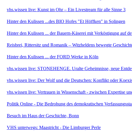
vhs.wissen live: Kunst im Ohr – Ein Livestream für alle Sinne 3
Hinter den Kulissen ...des BIO Hofes "Et Höffken" in Solingen
Hinter den Kulissen ... der Bauern-Käserei mit Verköstigung auf d
Reisbrei, Rittersitz und Romanik – Witzheldens bewegte Geschicht
Hinter den Kulissen ... der FORD Werke in Köln
vhs.wissen live: STONEHENGE. Uralte Geheimnisse, neue Entd
vhs.wissen live: Der Wolf und die Deutschen: Konflikt oder Koexi
vhs.wissen live: Vertrauen in Wissenschaft - zwischen Expertise un
Politik Online - Die Bedrohung des demokratischen Verfassungssta
Besuch im Haus der Geschichte, Bonn
VHS unterwegs: Maastricht - Die Limburger Perle