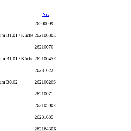
Nr.
26200099
um B1.01 / Küche
26210030E
26210070
um B1.01 / Küche
26210045E
26231622
aum B0.02
26210020S
26210071
26210500E
26231635
26216430X