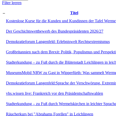
Filter leeren
–
Titel
Kostenlose Kurse für die Kunden und Kundinnen der Tafel Werme
Der Geschichtswettbewerb des Bundespräsidenten 2026/27
Demokratieforum Langenfeld: Erlebniswelt Rechtsextremismus
Großbritannien nach dem Brexit: Politik, Populismus und Perspekt
Stadterkundung – zu Fuß durch die Blütenstadt Leichlingen in leic
MuseumsMobil NRW zu Gast in Wipperfürth: Was sammelt Werme
Demokratieforum Langenfeld:Sprache der Verschwörung. Extremist
vhs.wissen live: Frankreich vor den Präsidentschaftswahlen
Stadterkundung – zu Fuß durch Wermelskirchen in leichter Sprach
Räucherkurs bei "Abrahams Forellen" in Leichlingen