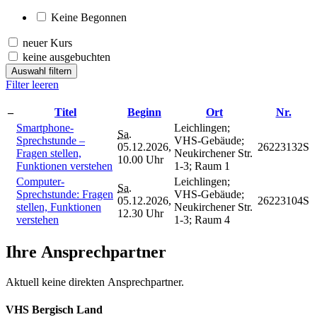
Keine Begonnen
neuer Kurs
keine ausgebuchten
Auswahl filtern
Filter leeren
–
Titel
Beginn
Ort
Nr.
Smartphone-
Leichlingen;
Sa.
Sprechstunde –
VHS-Gebäude;
05.12.2026,
26223132S
Fragen stellen,
Neukirchener Str.
10.00 Uhr
Funktionen verstehen
1-3; Raum 1
Computer-
Leichlingen;
Sa.
Sprechstunde: Fragen
VHS-Gebäude;
05.12.2026,
26223104S
stellen, Funktionen
Neukirchener Str.
12.30 Uhr
verstehen
1-3; Raum 4
Ihre Ansprechpartner
Aktuell keine direkten Ansprechpartner.
VHS Bergisch Land