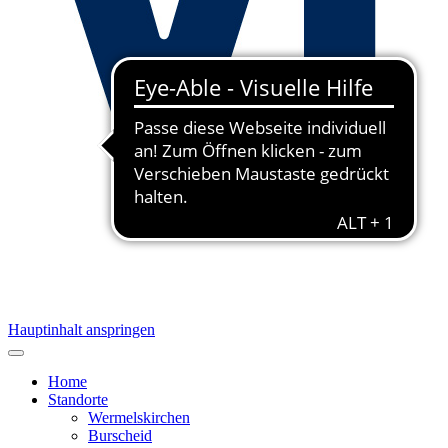
Hauptinhalt anspringen
Home
Standorte
Wermelskirchen
Burscheid