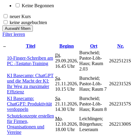
Keine Begonnen
neuer Kurs
keine ausgebuchten
Auswahl filtern
Filter leeren
–
Titel
Beginn
Ort
Nr.
Burscheid;
Di.
10-Finger-Schreiben am
Pastor-Löh-
29.09.2026,
26225121S
PC -Tastatur-Training
Haus; Raum
16.45 Uhr
2.03
KI Basecamp: ChatGPT
Sa.
Burscheid;
und die Macht der KI:
21.11.2026,
Pastor-Löh-
26223152S
Ihr Weg zu maximaler
10.15 Uhr
Haus; Raum 7
Effizienz
KI Basecamp:
Sa.
Burscheid;
ChatGPT: Produktivität
21.11.2026,
Pastor-Löh-
26223157S
verdoppeln
14.30 Uhr
Haus; Raum 8
Schutzkonzepte erstellen
Mo.
Leichlingen;
für Firmen,
12.10.2026,
Bürgerhaus;
26221300S
Organisationen und
18.00 Uhr
Leseraum
Vereine