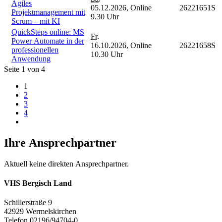
Agiles
05.12.2026,
Online
26221651S
Projektmanagement mit
9.30 Uhr
Scrum – mit KI
QuickSteps online: MS
Fr.
Power Automate in der
16.10.2026,
Online
26221658S
professionellen
10.30 Uhr
Anwendung
Seite 1 von 4
1
2
3
4
Ihre Ansprechpartner
Aktuell keine direkten Ansprechpartner.
VHS Bergisch Land
Schillerstraße 9
42929 Wermelskirchen
Telefon 02196/94704-0