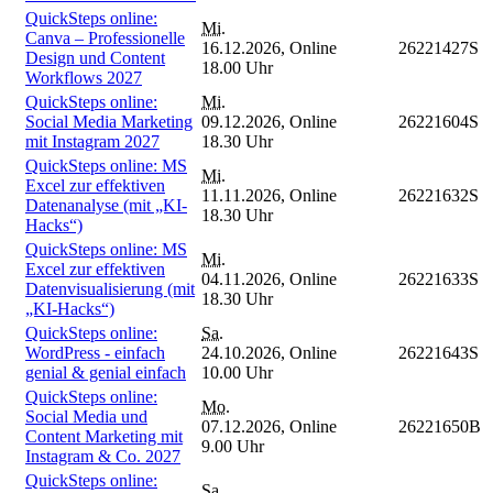
QuickSteps online:
Mi.
Canva – Professionelle
16.12.2026,
Online
26221427S
Design und Content
18.00 Uhr
Workflows 2027
QuickSteps online:
Mi.
Social Media Marketing
09.12.2026,
Online
26221604S
mit Instagram 2027
18.30 Uhr
QuickSteps online: MS
Mi.
Excel zur effektiven
11.11.2026,
Online
26221632S
Datenanalyse (mit „KI-
18.30 Uhr
Hacks“)
QuickSteps online: MS
Mi.
Excel zur effektiven
04.11.2026,
Online
26221633S
Datenvisualisierung (mit
18.30 Uhr
„KI-Hacks“)
QuickSteps online:
Sa.
WordPress - einfach
24.10.2026,
Online
26221643S
genial & genial einfach
10.00 Uhr
QuickSteps online:
Mo.
Social Media und
07.12.2026,
Online
26221650B
Content Marketing mit
9.00 Uhr
Instagram & Co. 2027
QuickSteps online:
Sa.