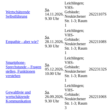
Leichlingen;
VHS-
Sa.
Wertschätzende
Gebäude;
14.11.2026,
26221107S
Selbstführung
Neukirchener
9.30 Uhr
Str. 1-3; Raum
1
Leichlingen;
VHS-
Sa.
Gebäude;
Empathie - aber wie?
28.11.2026,
26221108S
Neukirchener
9.30 Uhr
Str. 1-3; Raum
1
Leichlingen;
Smartphone-
VHS-
Sa.
Sprechstunde – Fragen
Gebäude;
05.12.2026,
26223132S
stellen, Funktionen
Neukirchener
10.00 Uhr
verstehen
Str. 1-3; Raum
1
Leichlingen;
VHS-
Gewaltfreie und
Sa.
Gebäude;
wertschätzende
26.09.2026,
26221106S
Neukirchener
Kommunikation
9.30 Uhr
Str. 1-3; Raum
3