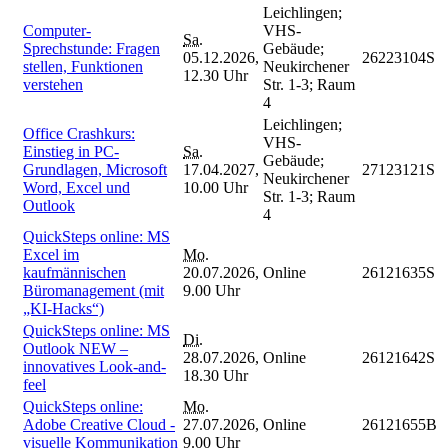
Leichlingen;
Computer-
VHS-
Sa.
Sprechstunde: Fragen
Gebäude;
05.12.2026,
26223104S
stellen, Funktionen
Neukirchener
12.30 Uhr
verstehen
Str. 1-3; Raum
4
Leichlingen;
Office Crashkurs:
VHS-
Einstieg in PC-
Sa.
Gebäude;
Grundlagen, Microsoft
17.04.2027,
27123121S
Neukirchener
Word, Excel und
10.00 Uhr
Str. 1-3; Raum
Outlook
4
QuickSteps online: MS
Excel im
Mo.
kaufmännischen
20.07.2026,
Online
26121635S
Büromanagement (mit
9.00 Uhr
„KI-Hacks“)
QuickSteps online: MS
Di.
Outlook NEW –
28.07.2026,
Online
26121642S
innovatives Look-and-
18.30 Uhr
feel
QuickSteps online:
Mo.
Adobe Creative Cloud -
27.07.2026,
Online
26121655B
visuelle Kommunikation
9.00 Uhr