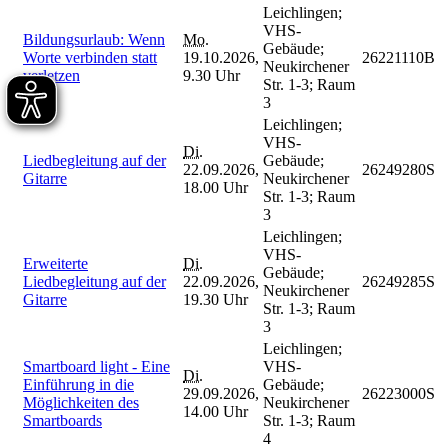
Leichlingen;
VHS-
Bildungsurlaub: Wenn
Mo.
Gebäude;
Worte verbinden statt
19.10.2026,
26221110B
Neukirchener
verletzen
9.30 Uhr
Str. 1-3; Raum
3
Leichlingen;
VHS-
Di.
Liedbegleitung auf der
Gebäude;
22.09.2026,
26249280S
Gitarre
Neukirchener
18.00 Uhr
Str. 1-3; Raum
3
Leichlingen;
VHS-
Erweiterte
Di.
Gebäude;
Liedbegleitung auf der
22.09.2026,
26249285S
Neukirchener
Gitarre
19.30 Uhr
Str. 1-3; Raum
3
Leichlingen;
Smartboard light - Eine
VHS-
Di.
Einführung in die
Gebäude;
29.09.2026,
26223000S
Möglichkeiten des
Neukirchener
14.00 Uhr
Smartboards
Str. 1-3; Raum
4