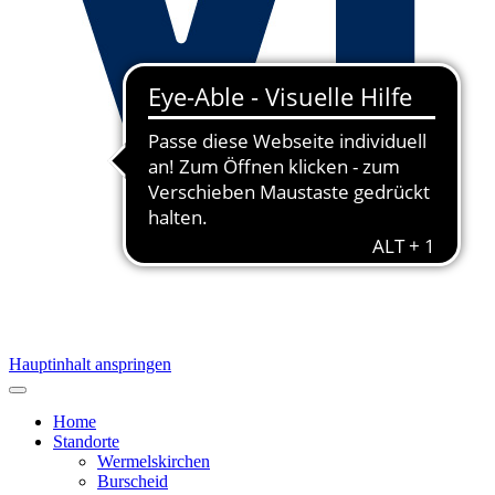
Hauptinhalt anspringen
Home
Standorte
Wermelskirchen
Burscheid