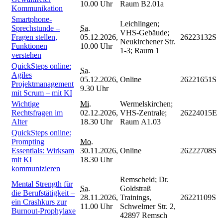
10.00 Uhr
Raum B2.01a
Kommunikation
Smartphone-
Leichlingen;
Sprechstunde –
Sa.
VHS-Gebäude;
Fragen stellen,
05.12.2026,
26223132S
Neukirchener Str.
Funktionen
10.00 Uhr
1-3; Raum 1
verstehen
QuickSteps online:
Sa.
Agiles
05.12.2026,
Online
26221651S
Projektmanagement
9.30 Uhr
mit Scrum – mit KI
Wichtige
Mi.
Wermelskirchen;
Rechtsfragen im
02.12.2026,
VHS-Zentrale;
26224015E
Alter
18.30 Uhr
Raum A1.03
QuickSteps online:
Prompting
Mo.
Essentials: Wirksam
30.11.2026,
Online
26222708S
mit KI
18.30 Uhr
kommunizieren
Remscheid; Dr.
Mental Strength für
Sa.
Goldstraß
die Berufstätigkeit –
28.11.2026,
Trainings,
26221109S
ein Crashkurs zur
11.00 Uhr
Schwelmer Str. 2,
Burnout-Prophylaxe
42897 Remsch