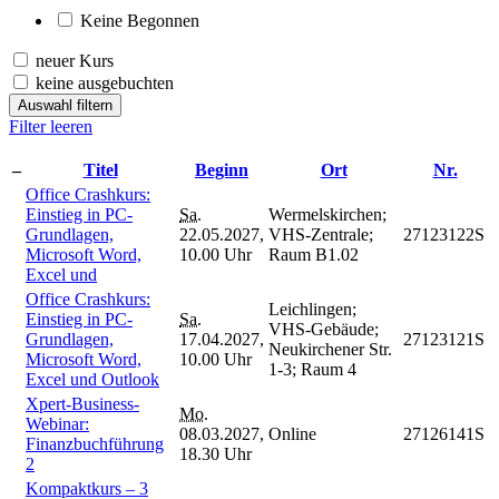
Keine Begonnen
neuer Kurs
keine ausgebuchten
Auswahl filtern
Filter leeren
–
Titel
Beginn
Ort
Nr.
Office Crashkurs:
Einstieg in PC-
Sa.
Wermelskirchen;
Grundlagen,
22.05.2027,
VHS-Zentrale;
27123122S
Microsoft Word,
10.00 Uhr
Raum B1.02
Excel und
Office Crashkurs:
Leichlingen;
Einstieg in PC-
Sa.
VHS-Gebäude;
Grundlagen,
17.04.2027,
27123121S
Neukirchener Str.
Microsoft Word,
10.00 Uhr
1-3; Raum 4
Excel und Outlook
Xpert-Business-
Mo.
Webinar:
08.03.2027,
Online
27126141S
Finanzbuchführung
18.30 Uhr
2
Kompaktkurs – 3