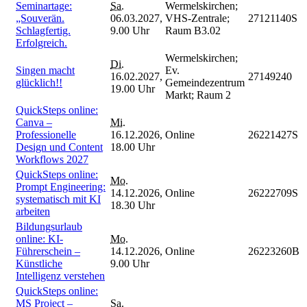
Seminartage:
Sa.
Wermelskirchen;
„Souverän.
06.03.2027,
VHS-Zentrale;
27121140S
Schlagfertig.
9.00 Uhr
Raum B3.02
Erfolgreich.
Wermelskirchen;
Di.
Singen macht
Ev.
16.02.2027,
27149240
glücklich!!
Gemeindezentrum
19.00 Uhr
Markt; Raum 2
QuickSteps online:
Canva –
Mi.
Professionelle
16.12.2026,
Online
26221427S
Design und Content
18.00 Uhr
Workflows 2027
QuickSteps online:
Mo.
Prompt Engineering:
14.12.2026,
Online
26222709S
systematisch mit KI
18.30 Uhr
arbeiten
Bildungsurlaub
online: KI-
Mo.
Führerschein –
14.12.2026,
Online
26223260B
Künstliche
9.00 Uhr
Intelligenz verstehen
QuickSteps online:
MS Project –
Sa.