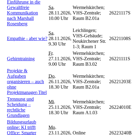
Einführung in die
Gewaltfreie
Sa.
Wermelskirchen;
Kommunikation
28.11.2026,
VHS-Zentrale;
26221117S
nach Marshall
10.00 Uhr
Raum B2.01a
Rosenberg
Leichlingen;
Sa.
VHS-Gebäude;
Empathie - aber wie?
28.11.2026,
26221108S
Neukirchener Str.
9.30 Uhr
1-3; Raum 1
Fr.
Wermelskirchen;
Gehirntraining
27.11.2026,
VHS-Zentrale;
26221111S
9.00 Uhr
Raum B3.02
Projekte &
Aufgaben
Do.
Wermelskirchen;
organisieren – auch
26.11.2026,
VHS-Zentrale;
26221203E
ohne
18.30 Uhr
Raum B2.01a
Projektmanager-Titel
Trennung und
Mi.
Wermelskirchen;
Scheidung –
25.11.2026,
VHS-Zentrale;
26224010E
rechtliche
18.30 Uhr
Raum A1.03
Grundlagen
Bildungsurlaub
online: KI trifft
Mo.
Office: Smarter
23.11.2026,
Online
26223240B