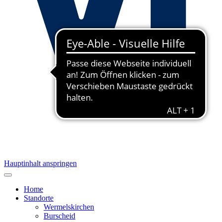
Hauptinhalt anspringen
Home
Standorte
Wermelskirchen
Burscheid