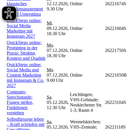
klassisches
12.12.2026,
Online
26221674S
Projektmanagement
9.30 Uhr
mit KI Unterstützu
QuickSteps online:
Mi.
Social Media
09.12.2026,
Online
26221604S
Marketing mit
18.30 Uhr
Instagram 2027
QuickSteps online:
Mo.
Prompting in der
07.12.2026,
Online
26221750S
Praxis: Struktur,
18.30 Uhr
Kontext und Qualität
QuickSteps online:
Social Media und
Mo.
Content Marketing
07.12.2026,
Online
26221650B
mit Instagram & Co.
9.00 Uhr
2027
Computer-
Leichlingen;
Sprechstunde:
Sa.
VHS-Gebäude;
Fragen stellen,
05.12.2026,
26223104S
Neukirchener Str.
Funktionen
12.30 Uhr
1-3; Raum 4
verstehen
Selbstfürsorge leben
Sa.
Wermelskirchen;
– Kraft schöpfen mit
05.12.2026,
VHS-Zentrale;
26221118S
Gewaltfreier