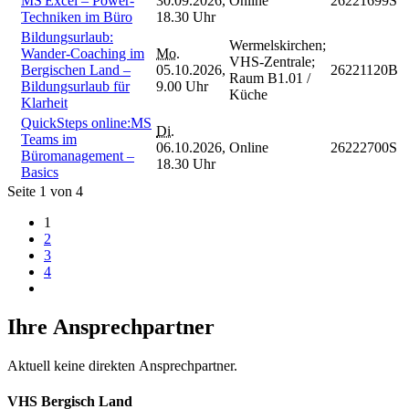
MS Excel – Power-
30.09.2026,
Online
26221699S
Techniken im Büro
18.30 Uhr
Bildungsurlaub:
Wermelskirchen;
Wander-Coaching im
Mo.
VHS-Zentrale;
Bergischen Land –
05.10.2026,
26221120B
Raum B1.01 /
Bildungsurlaub für
9.00 Uhr
Küche
Klarheit
QuickSteps online:MS
Di.
Teams im
06.10.2026,
Online
26222700S
Büromanagement –
18.30 Uhr
Basics
Seite 1 von 4
1
2
3
4
Ihre Ansprechpartner
Aktuell keine direkten Ansprechpartner.
VHS Bergisch Land