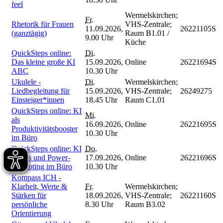
feel
Wermelskirchen;
Fr.
Rhetorik für Frauen
VHS-Zentrale;
11.09.2026,
26221105S
(ganztägig)
Raum B1.01 /
9.00 Uhr
Küche
QuickSteps online:
Di.
Das kleine große KI
15.09.2026,
Online
26221694S
ABC
10.30 Uhr
Ukulele -
Di.
Wermelskirchen;
Liedbegleitung für
15.09.2026,
VHS-Zentrale;
26249275
Einsteiger*innen
18.45 Uhr
Raum C1.01
QuickSteps online: KI
Mi.
als
16.09.2026,
Online
26221695S
Produktivitätsbooster
10.30 Uhr
im Büro
QuickSteps online: KI
Do.
Hacks und Power-
17.09.2026,
Online
26221696S
Prompting im Büro
10.30 Uhr
Kompass ICH -
Klarheit, Werte &
Fr.
Wermelskirchen;
Stärken für
18.09.2026,
VHS-Zentrale;
26221160S
persönliche
8.30 Uhr
Raum B3.02
Orientierung