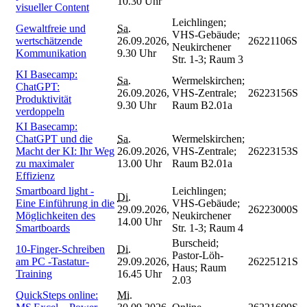
10.30 Uhr
visueller Content
Leichlingen;
Gewaltfreie und
Sa.
VHS-Gebäude;
wertschätzende
26.09.2026,
26221106S
Neukirchener
Kommunikation
9.30 Uhr
Str. 1-3; Raum 3
KI Basecamp:
Sa.
Wermelskirchen;
ChatGPT:
26.09.2026,
VHS-Zentrale;
26223156S
Produktivität
9.30 Uhr
Raum B2.01a
verdoppeln
KI Basecamp:
ChatGPT und die
Sa.
Wermelskirchen;
Macht der KI: Ihr Weg
26.09.2026,
VHS-Zentrale;
26223153S
zu maximaler
13.00 Uhr
Raum B2.01a
Effizienz
Smartboard light -
Leichlingen;
Di.
Eine Einführung in die
VHS-Gebäude;
29.09.2026,
26223000S
Möglichkeiten des
Neukirchener
14.00 Uhr
Smartboards
Str. 1-3; Raum 4
Burscheid;
10-Finger-Schreiben
Di.
Pastor-Löh-
am PC -Tastatur-
29.09.2026,
26225121S
Haus; Raum
Training
16.45 Uhr
2.03
QuickSteps online:
Mi.