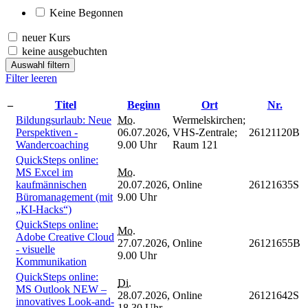
Keine Begonnen
neuer Kurs
keine ausgebuchten
Auswahl filtern
Filter leeren
–
Titel
Beginn
Ort
Nr.
Bildungsurlaub: Neue
Mo.
Wermelskirchen;
Perspektiven -
06.07.2026,
VHS-Zentrale;
26121120B
Wandercoaching
9.00 Uhr
Raum 121
QuickSteps online:
MS Excel im
Mo.
kaufmännischen
20.07.2026,
Online
26121635S
Büromanagement (mit
9.00 Uhr
„KI-Hacks“)
QuickSteps online:
Mo.
Adobe Creative Cloud
27.07.2026,
Online
26121655B
- visuelle
9.00 Uhr
Kommunikation
QuickSteps online:
Di.
MS Outlook NEW –
28.07.2026,
Online
26121642S
innovatives Look-and-
18.30 Uhr