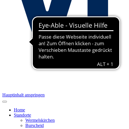
Hauptinhalt anspringen
Home
Standorte
Wermelskirchen
Burscheid