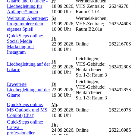
Gitarre und Ukulele -
Fr.
Wermelskirchen;
Liedbegleitung für
18.09.2026,
VHS-Zentrale;
26249270
Anfänger*innen
10.00 Uhr
Raum C1.01
Weltraum-Abenteuer:
Sa.
Wermelskirchen;
Programmiere dein
19.09.2026,
VHS-Zentrale;
26252460S
eigenes Spiel!
10.00 Uhr
Raum B2.01a
QuickSteps online:
Di.
Social Media
22.09.2026,
Online
26221670S
Marketing mit
10.30 Uhr
Instagram
Leichlingen;
Di.
Liedbegleitung auf der
VHS-Gebäude;
22.09.2026,
26249280S
Gitarre
Neukirchener
18.00 Uhr
Str. 1-3; Raum 3
Leichlingen;
Erweiterte
Di.
VHS-Gebäude;
Liedbegleitung auf der
22.09.2026,
26249285S
Neukirchener
Gitarre
19.30 Uhr
Str. 1-3; Raum 3
QuickSteps online:
Mi.
MS Outlook und MS
23.09.2026,
Online
26221697S
Copilot (Chat)
10.30 Uhr
QuickSteps online:
Do.
Canva –
24.09.2026,
Online
26221698S
professioneller