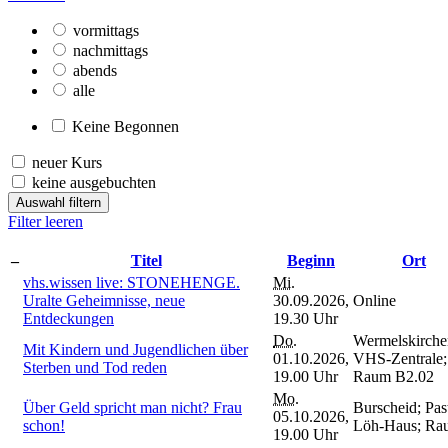
vormittags
nachmittags
abends
alle
Keine Begonnen
neuer Kurs
keine ausgebuchten
Auswahl filtern
Filter leeren
–
Titel
Beginn
Ort
vhs.wissen live: STONEHENGE.
Mi.
Uralte Geheimnisse, neue
30.09.2026,
Online
Entdeckungen
19.30 Uhr
Do.
Wermelskirche
Mit Kindern und Jugendlichen über
01.10.2026,
VHS-Zentrale;
Sterben und Tod reden
19.00 Uhr
Raum B2.02
Mo.
Über Geld spricht man nicht? Frau
Burscheid; Pas
05.10.2026,
schon!
Löh-Haus; Ra
19.00 Uhr