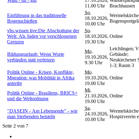
Wald - tut - gut
17.10.2026,
Wanderparkpla
11.00 Uhr
Brachhausen
So.
Einführung in das traditionelle
Wermelskirche
18.10.2026,
Bogenschießen
Bogensportgel
10.00 Uhr
vhs.wissen live:Die Abschottung der
So.
Welt: Als Juden vor verschlossenen
18.10.2026,
Online
Grenzen
19.30 Uhr
Leichlingen; 
Mo.
Bildungsurlaub: Wenn Worte
Gebäude;
19.10.2026,
verbinden statt verletzen
Neukirchener S
9.30 Uhr
1-3; Raum 3
Politik Online - Krisen, Konflikte,
Mo.
Migration: was Mobilität in Afrika
19.10.2026,
Online
antreibt
19.00 Uhr
Mi.
Politik Online - Brasiliens, BRICS+
21.10.2026,
Online
und die Weltordnung
19.00 Uhr
Sa.
"DASEIN - Am Lebensende" - wie
Wermelskirche
24.10.2026,
man Sterbenden beisteht
Hospizverein 
10.00 Uhr
Seite 2 von 7