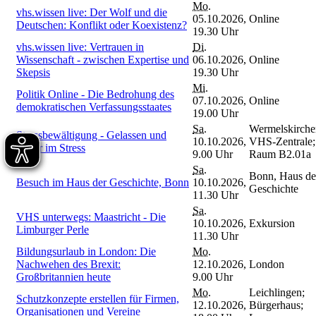
Mo.
vhs.wissen live: Der Wolf und die
05.10.2026,
Online
Deutschen: Konflikt oder Koexistenz?
19.30 Uhr
vhs.wissen live: Vertrauen in
Di.
Wissenschaft - zwischen Expertise und
06.10.2026,
Online
Skepsis
19.30 Uhr
Mi.
Politik Online - Die Bedrohung des
07.10.2026,
Online
demokratischen Verfassungsstaates
19.00 Uhr
Sa.
Wermelskirche
Stressbewältigung - Gelassen und
10.10.2026,
VHS-Zentrale;
sicher im Stress
9.00 Uhr
Raum B2.01a
Sa.
Bonn, Haus de
Besuch im Haus der Geschichte, Bonn
10.10.2026,
Geschichte
11.30 Uhr
Sa.
VHS unterwegs: Maastricht - Die
10.10.2026,
Exkursion
Limburger Perle
11.30 Uhr
Bildungsurlaub in London: Die
Mo.
Nachwehen des Brexit:
12.10.2026,
London
Großbritannien heute
9.00 Uhr
Mo.
Leichlingen;
Schutzkonzepte erstellen für Firmen,
12.10.2026,
Bürgerhaus;
Organisationen und Vereine