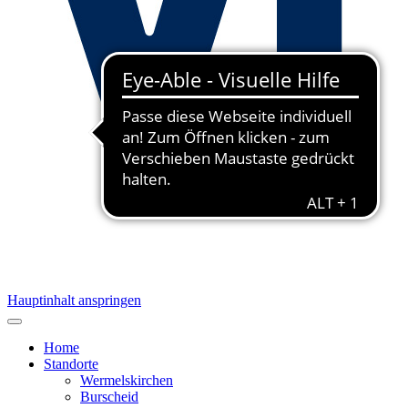
Hauptinhalt anspringen
Home
Standorte
Wermelskirchen
Burscheid