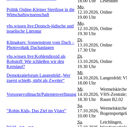
18.00 Uhr
Leseraum
Mo.
Politik Online-Kleiner Streifzug in die
12.10.2026,
Online
Wirtschaftswissenschaft
19.00 Uhr
Mo.
vhs.wissen live:Deutsch-jüdische und
12.10.2026,
Online
israelische Literatur
19.30 Uhr
Di.
Klimakurs: Sonnenstrom vom Dach –
13.10.2026,
Online
Photovoltaik Dachanlagen
17.30 Uhr
vhs.wissen live:Kohlendioxid als
Di.
Rohstoff: Wie schließen wir den
13.10.2026,
Online
Kreislauf?
19.30 Uhr
Mi.
Demokratieforum Langenfeld:„Wer
14.10.2026,
Langenfeld; 
zuerst schießt, stirbt als Zweiter“
18.00 Uhr
Mi.
Wermelskirche
Vorsorgevollmacht/Patientenverfügung
14.10.2026,
VHS-Zentrale;
18.30 Uhr
Raum B2.02
Sa.
Wermelskirche
"Robin Kids- Das Ziel im Visier"
17.10.2026,
Bogensportgel
10.00 Uhr
Sa.
Leichlingen,