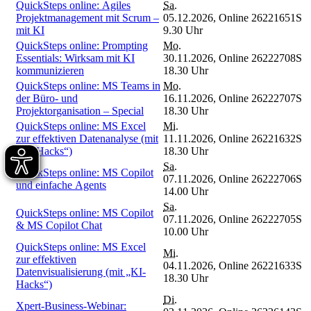
QuickSteps online: Agiles
Sa.
Projektmanagement mit Scrum –
05.12.2026,
Online
26221651S
mit KI
9.30 Uhr
QuickSteps online: Prompting
Mo.
Essentials: Wirksam mit KI
30.11.2026,
Online
26222708S
kommunizieren
18.30 Uhr
QuickSteps online: MS Teams in
Mo.
der Büro- und
16.11.2026,
Online
26222707S
Projektorganisation – Special
18.30 Uhr
QuickSteps online: MS Excel
Mi.
zur effektiven Datenanalyse (mit
11.11.2026,
Online
26221632S
„KI-Hacks“)
18.30 Uhr
Sa.
QuickSteps online: MS Copilot
07.11.2026,
Online
26222706S
und einfache Agents
14.00 Uhr
Sa.
QuickSteps online: MS Copilot
07.11.2026,
Online
26222705S
& MS Copilot Chat
10.00 Uhr
QuickSteps online: MS Excel
Mi.
zur effektiven
04.11.2026,
Online
26221633S
Datenvisualisierung (mit „KI-
18.30 Uhr
Hacks“)
Di.
Xpert-Business-Webinar: