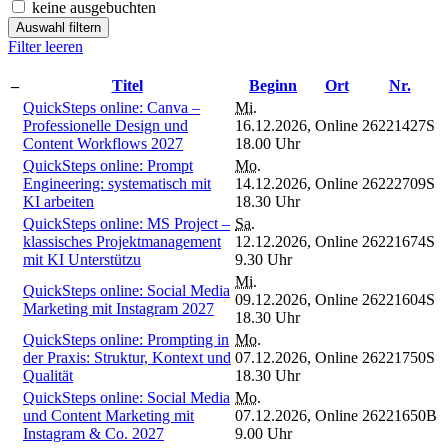
keine ausgebuchten
Auswahl filtern
Filter leeren
–
Titel
Beginn
Ort
Nr.
QuickSteps online: Canva –
Mi.
Professionelle Design und
16.12.2026,
Online
26221427S
Content Workflows 2027
18.00 Uhr
QuickSteps online: Prompt
Mo.
Engineering: systematisch mit
14.12.2026,
Online
26222709S
KI arbeiten
18.30 Uhr
QuickSteps online: MS Project –
Sa.
klassisches Projektmanagement
12.12.2026,
Online
26221674S
mit KI Unterstützu
9.30 Uhr
Mi.
QuickSteps online: Social Media
09.12.2026,
Online
26221604S
Marketing mit Instagram 2027
18.30 Uhr
QuickSteps online: Prompting in
Mo.
der Praxis: Struktur, Kontext und
07.12.2026,
Online
26221750S
Qualität
18.30 Uhr
QuickSteps online: Social Media
Mo.
und Content Marketing mit
07.12.2026,
Online
26221650B
Instagram & Co. 2027
9.00 Uhr