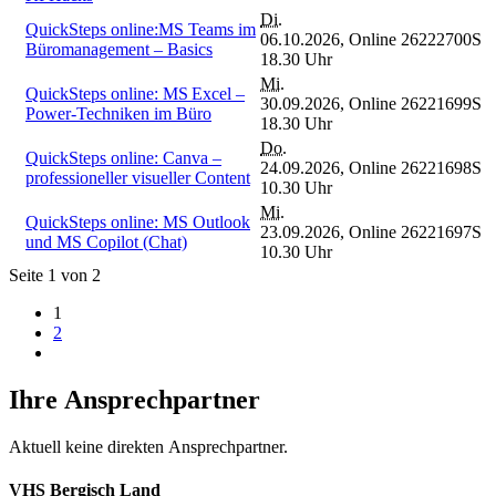
Di.
QuickSteps online:MS Teams im
06.10.2026,
Online
26222700S
Büromanagement – Basics
18.30 Uhr
Mi.
QuickSteps online: MS Excel –
30.09.2026,
Online
26221699S
Power-Techniken im Büro
18.30 Uhr
Do.
QuickSteps online: Canva –
24.09.2026,
Online
26221698S
professioneller visueller Content
10.30 Uhr
Mi.
QuickSteps online: MS Outlook
23.09.2026,
Online
26221697S
und MS Copilot (Chat)
10.30 Uhr
Seite 1 von 2
1
2
Ihre Ansprechpartner
Aktuell keine direkten Ansprechpartner.
VHS Bergisch Land