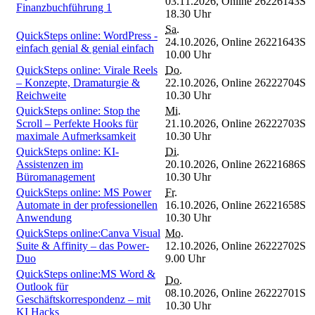
03.11.2026,
Online
26226143S
Finanzbuchführung 1
18.30 Uhr
Sa.
QuickSteps online: WordPress -
24.10.2026,
Online
26221643S
einfach genial & genial einfach
10.00 Uhr
QuickSteps online: Virale Reels
Do.
– Konzepte, Dramaturgie &
22.10.2026,
Online
26222704S
Reichweite
10.30 Uhr
QuickSteps online: Stop the
Mi.
Scroll – Perfekte Hooks für
21.10.2026,
Online
26222703S
maximale Aufmerksamkeit
10.30 Uhr
QuickSteps online: KI-
Di.
Assistenzen im
20.10.2026,
Online
26221686S
Büromanagement
10.30 Uhr
QuickSteps online: MS Power
Fr.
Automate in der professionellen
16.10.2026,
Online
26221658S
Anwendung
10.30 Uhr
QuickSteps online:Canva Visual
Mo.
Suite & Affinity – das Power-
12.10.2026,
Online
26222702S
Duo
9.00 Uhr
QuickSteps online:MS Word &
Do.
Outlook für
08.10.2026,
Online
26222701S
Geschäftskorrespondenz – mit
10.30 Uhr
KI Hacks