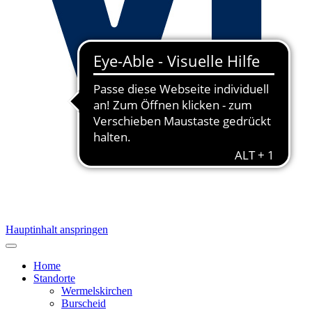
Hauptinhalt anspringen
Home
Standorte
Wermelskirchen
Burscheid