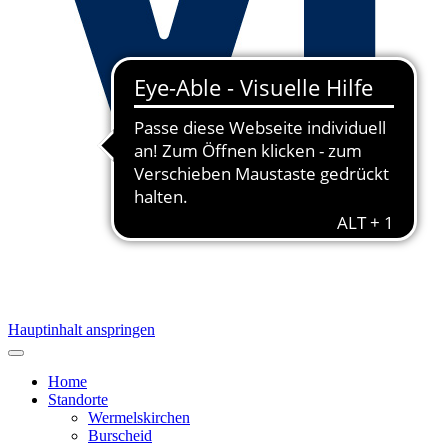
Hauptinhalt anspringen
Home
Standorte
Wermelskirchen
Burscheid