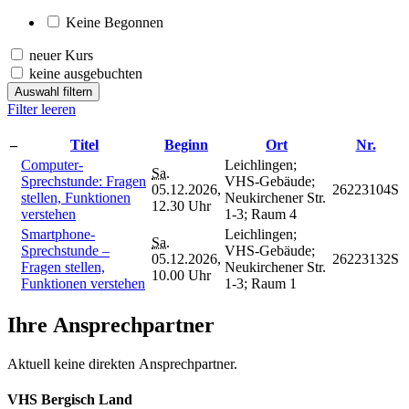
Keine Begonnen
neuer Kurs
keine ausgebuchten
Auswahl filtern
Filter leeren
–
Titel
Beginn
Ort
Nr.
Computer-
Leichlingen;
Sa.
Sprechstunde: Fragen
VHS-Gebäude;
05.12.2026,
26223104S
stellen, Funktionen
Neukirchener Str.
12.30 Uhr
verstehen
1-3; Raum 4
Smartphone-
Leichlingen;
Sa.
Sprechstunde –
VHS-Gebäude;
05.12.2026,
26223132S
Fragen stellen,
Neukirchener Str.
10.00 Uhr
Funktionen verstehen
1-3; Raum 1
Ihre Ansprechpartner
Aktuell keine direkten Ansprechpartner.
VHS Bergisch Land