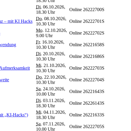
18.30 Uhr
Di.
06.10.2026,
Online
26222700S
18.30 Uhr
Do.
08.10.2026,
z – mit KI Hacks
Online
26222701S
10.30 Uhr
Mo.
12.10.2026,
o
Online
26222702S
9.00 Uhr
Fr.
16.10.2026,
nwendung
Online
26221658S
10.30 Uhr
Di.
20.10.2026,
Online
26221686S
10.30 Uhr
Mi.
21.10.2026,
e Aufmerksamkeit
Online
26222703S
10.30 Uhr
Do.
22.10.2026,
weite
Online
26222704S
10.30 Uhr
Sa.
24.10.2026,
Online
26221643S
10.00 Uhr
Di.
03.11.2026,
Online
26226143S
18.30 Uhr
Mi.
04.11.2026,
mit „KI-Hacks“)
Online
26221633S
18.30 Uhr
Sa.
07.11.2026,
Online
26222705S
10.00 Uhr