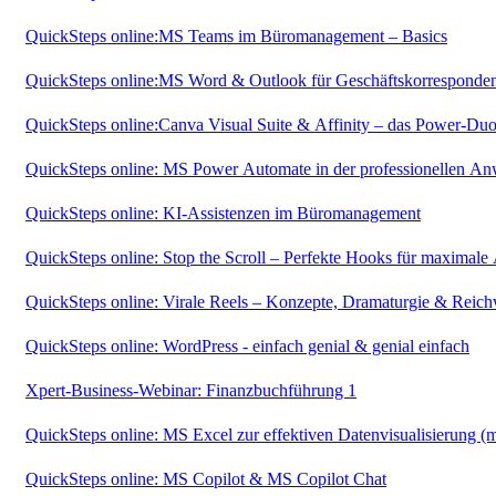
QuickSteps online:MS Teams im Büromanagement – Basics
QuickSteps online:MS Word & Outlook für Geschäftskorresponden
QuickSteps online:Canva Visual Suite & Affinity – das Power-Du
QuickSteps online: MS Power Automate in der professionellen A
QuickSteps online: KI-Assistenzen im Büromanagement
QuickSteps online: Stop the Scroll – Perfekte Hooks für maximal
QuickSteps online: Virale Reels – Konzepte, Dramaturgie & Reich
QuickSteps online: WordPress - einfach genial & genial einfach
Xpert-Business-Webinar: Finanzbuchführung 1
QuickSteps online: MS Excel zur effektiven Datenvisualisierung (
QuickSteps online: MS Copilot & MS Copilot Chat