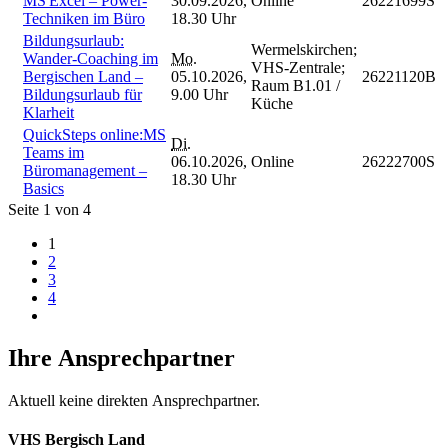
MS Excel – Power-
30.09.2026,
Online
26221699S
Techniken im Büro
18.30 Uhr
Bildungsurlaub:
Wermelskirchen;
Wander-Coaching im
Mo.
VHS-Zentrale;
Bergischen Land –
05.10.2026,
26221120B
Raum B1.01 /
Bildungsurlaub für
9.00 Uhr
Küche
Klarheit
QuickSteps online:MS
Di.
Teams im
06.10.2026,
Online
26222700S
Büromanagement –
18.30 Uhr
Basics
Seite 1 von 4
1
2
3
4
Ihre Ansprechpartner
Aktuell keine direkten Ansprechpartner.
VHS Bergisch Land