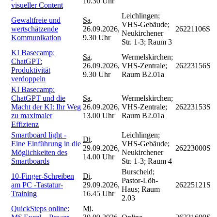
10.30 Uhr
visueller Content
Leichlingen;
Gewaltfreie und
Sa.
VHS-Gebäude;
wertschätzende
26.09.2026,
26221106S
Neukirchener
Kommunikation
9.30 Uhr
Str. 1-3; Raum 3
KI Basecamp:
Sa.
Wermelskirchen;
ChatGPT:
26.09.2026,
VHS-Zentrale;
26223156S
Produktivität
9.30 Uhr
Raum B2.01a
verdoppeln
KI Basecamp:
ChatGPT und die
Sa.
Wermelskirchen;
Macht der KI: Ihr Weg
26.09.2026,
VHS-Zentrale;
26223153S
zu maximaler
13.00 Uhr
Raum B2.01a
Effizienz
Smartboard light -
Leichlingen;
Di.
Eine Einführung in die
VHS-Gebäude;
29.09.2026,
26223000S
Möglichkeiten des
Neukirchener
14.00 Uhr
Smartboards
Str. 1-3; Raum 4
Burscheid;
10-Finger-Schreiben
Di.
Pastor-Löh-
am PC -Tastatur-
29.09.2026,
26225121S
Haus; Raum
Training
16.45 Uhr
2.03
QuickSteps online:
Mi.