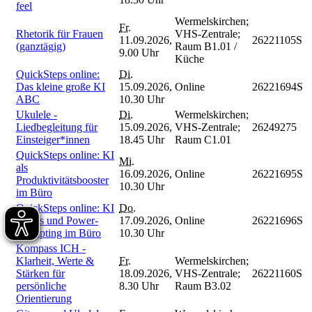
feel
Wermelskirchen;
Fr.
Rhetorik für Frauen
VHS-Zentrale;
11.09.2026,
26221105S
(ganztägig)
Raum B1.01 /
9.00 Uhr
Küche
QuickSteps online:
Di.
Das kleine große KI
15.09.2026,
Online
26221694S
ABC
10.30 Uhr
Ukulele -
Di.
Wermelskirchen;
Liedbegleitung für
15.09.2026,
VHS-Zentrale;
26249275
Einsteiger*innen
18.45 Uhr
Raum C1.01
QuickSteps online: KI
Mi.
als
16.09.2026,
Online
26221695S
Produktivitätsbooster
10.30 Uhr
im Büro
QuickSteps online: KI
Do.
Hacks und Power-
17.09.2026,
Online
26221696S
Prompting im Büro
10.30 Uhr
Kompass ICH -
Klarheit, Werte &
Fr.
Wermelskirchen;
Stärken für
18.09.2026,
VHS-Zentrale;
26221160S
persönliche
8.30 Uhr
Raum B3.02
Orientierung