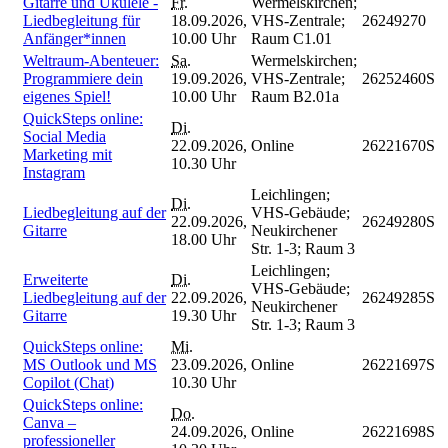
Gitarre und Ukulele -
Fr.
Wermelskirchen;
Liedbegleitung für
18.09.2026,
VHS-Zentrale;
26249270
Anfänger*innen
10.00 Uhr
Raum C1.01
Weltraum-Abenteuer:
Sa.
Wermelskirchen;
Programmiere dein
19.09.2026,
VHS-Zentrale;
26252460S
eigenes Spiel!
10.00 Uhr
Raum B2.01a
QuickSteps online:
Di.
Social Media
22.09.2026,
Online
26221670S
Marketing mit
10.30 Uhr
Instagram
Leichlingen;
Di.
Liedbegleitung auf der
VHS-Gebäude;
22.09.2026,
26249280S
Gitarre
Neukirchener
18.00 Uhr
Str. 1-3; Raum 3
Leichlingen;
Erweiterte
Di.
VHS-Gebäude;
Liedbegleitung auf der
22.09.2026,
26249285S
Neukirchener
Gitarre
19.30 Uhr
Str. 1-3; Raum 3
QuickSteps online:
Mi.
MS Outlook und MS
23.09.2026,
Online
26221697S
Copilot (Chat)
10.30 Uhr
QuickSteps online:
Do.
Canva –
24.09.2026,
Online
26221698S
professioneller