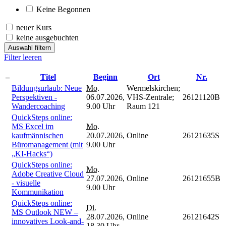
Keine Begonnen
neuer Kurs
keine ausgebuchten
Auswahl filtern
Filter leeren
–
Titel
Beginn
Ort
Nr.
Bildungsurlaub: Neue
Mo.
Wermelskirchen;
Perspektiven -
06.07.2026,
VHS-Zentrale;
26121120B
Wandercoaching
9.00 Uhr
Raum 121
QuickSteps online:
MS Excel im
Mo.
kaufmännischen
20.07.2026,
Online
26121635S
Büromanagement (mit
9.00 Uhr
„KI-Hacks“)
QuickSteps online:
Mo.
Adobe Creative Cloud
27.07.2026,
Online
26121655B
- visuelle
9.00 Uhr
Kommunikation
QuickSteps online:
Di.
MS Outlook NEW –
28.07.2026,
Online
26121642S
innovatives Look-and-
18.30 Uhr