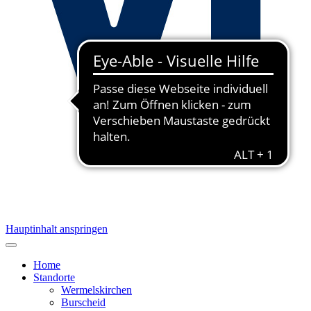
Hauptinhalt anspringen
Home
Standorte
Wermelskirchen
Burscheid