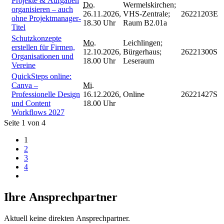
Projekte & Aufgaben
Do.
Wermelskirchen;
organisieren – auch
26.11.2026,
VHS-Zentrale;
26221203E
ohne Projektmanager-
18.30 Uhr
Raum B2.01a
Titel
Schutzkonzepte
Mo.
Leichlingen;
erstellen für Firmen,
12.10.2026,
Bürgerhaus;
26221300S
Organisationen und
18.00 Uhr
Leseraum
Vereine
QuickSteps online:
Canva –
Mi.
Professionelle Design
16.12.2026,
Online
26221427S
und Content
18.00 Uhr
Workflows 2027
Seite 1 von 4
1
2
3
4
Ihre Ansprechpartner
Aktuell keine direkten Ansprechpartner.