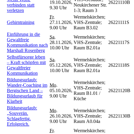
19.10.2026,
26221110B
verbinden statt
Neukirchener Str.
9.30 Uhr
verletzen
1-3; Raum 3
Fr.
Wermelskirchen;
Gehirntraining
27.11.2026,
VHS-Zentrale;
26221111S
9.00 Uhr
Raum B3.02
Einführung in die
Sa.
Wermelskirchen;
Gewaltfreie
28.11.2026,
VHS-Zentrale;
26221117S
Kommunikation nach
10.00 Uhr
Raum B2.01a
Marshall Rosenberg
Selbstfürsorge leben
Sa.
Wermelskirchen;
– Kraft schöpfen mit
05.12.2026,
VHS-Zentrale;
26221118S
Gewaltfreier
10.00 Uhr
Raum B2.01a
Kommunikation
Bildungsurlaub:
Wermelskirchen;
Wander-Coaching im
Mo.
VHS-Zentrale;
Bergischen Land –
05.10.2026,
26221120B
Raum B1.01 /
Bildungsurlaub für
9.00 Uhr
Küche
Klarheit
Bildungsurlaub:
Mo.
Wermelskirchen;
„Souverän.
26.10.2026,
VHS-Zentrale;
26221130B
Schlagfertig.
9.00 Uhr
Raum A0.04a
Erfolgreich.
Fr.
Wermelskirchen;