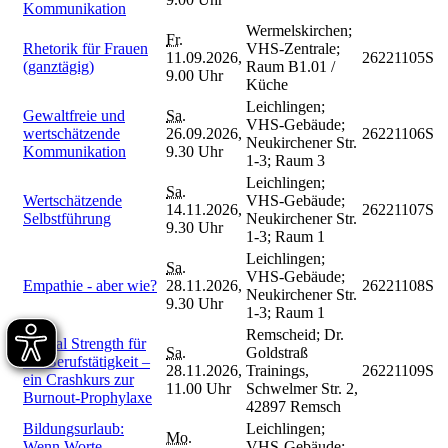
Kommunikation
Wermelskirchen;
Fr.
Rhetorik für Frauen
VHS-Zentrale;
11.09.2026,
26221105S
(ganztägig)
Raum B1.01 /
9.00 Uhr
Küche
Leichlingen;
Gewaltfreie und
Sa.
VHS-Gebäude;
wertschätzende
26.09.2026,
26221106S
Neukirchener Str.
Kommunikation
9.30 Uhr
1-3; Raum 3
Leichlingen;
Sa.
Wertschätzende
VHS-Gebäude;
14.11.2026,
26221107S
Selbstführung
Neukirchener Str.
9.30 Uhr
1-3; Raum 1
Leichlingen;
Sa.
VHS-Gebäude;
Empathie - aber wie?
28.11.2026,
26221108S
Neukirchener Str.
9.30 Uhr
1-3; Raum 1
Remscheid; Dr.
Mental Strength für
Sa.
Goldstraß
die Berufstätigkeit –
28.11.2026,
Trainings,
26221109S
ein Crashkurs zur
11.00 Uhr
Schwelmer Str. 2,
Burnout-Prophylaxe
42897 Remsch
Bildungsurlaub:
Leichlingen;
Mo.
Wenn Worte
VHS-Gebäude;