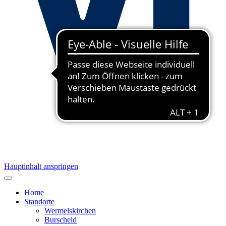
Hauptinhalt anspringen
Home
Standorte
Wermelskirchen
Burscheid