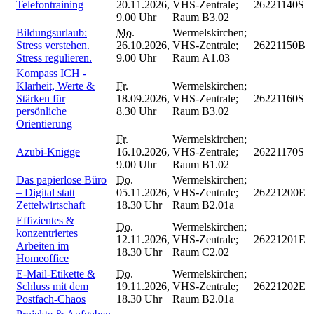
Telefontraining
20.11.2026,
VHS-Zentrale;
26221140S
9.00 Uhr
Raum B3.02
Bildungsurlaub:
Mo.
Wermelskirchen;
Stress verstehen.
26.10.2026,
VHS-Zentrale;
26221150B
Stress regulieren.
9.00 Uhr
Raum A1.03
Kompass ICH -
Klarheit, Werte &
Fr.
Wermelskirchen;
Stärken für
18.09.2026,
VHS-Zentrale;
26221160S
persönliche
8.30 Uhr
Raum B3.02
Orientierung
Fr.
Wermelskirchen;
Azubi-Knigge
16.10.2026,
VHS-Zentrale;
26221170S
9.00 Uhr
Raum B1.02
Das papierlose Büro
Do.
Wermelskirchen;
– Digital statt
05.11.2026,
VHS-Zentrale;
26221200E
Zettelwirtschaft
18.30 Uhr
Raum B2.01a
Effizientes &
Do.
Wermelskirchen;
konzentriertes
12.11.2026,
VHS-Zentrale;
26221201E
Arbeiten im
18.30 Uhr
Raum C2.02
Homeoffice
E-Mail-Etikette &
Do.
Wermelskirchen;
Schluss mit dem
19.11.2026,
VHS-Zentrale;
26221202E
Postfach-Chaos
18.30 Uhr
Raum B2.01a