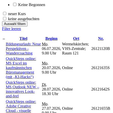
Keine Begonnen
neuer Kurs
keine ausgebuchten
Auswahl filtern
Filter leeren
–
Titel
Beginn
Ort
Nr.
Bildungsurlaub: Neue
Mo.
Wermelskirchen;
Perspektiven -
06.07.2026,
VHS-Zentrale;
26121120B
Wandercoaching
9.00 Uhr
Raum 121
QuickSteps online:
MS Excel im
Mo.
kaufmännischen
20.07.2026,
Online
26121635S
Büromanagement
9.00 Uhr
(mit „KI-Hacks“)
QuickSteps online:
Di.
MS Outlook NEW –
28.07.2026,
Online
26121642S
innovatives Look-
18.30 Uhr
and-feel
QuickSteps online:
Mo.
Adobe Creative
27.07.2026,
Online
26121655B
Cloud - visuelle
9.00 Uhr