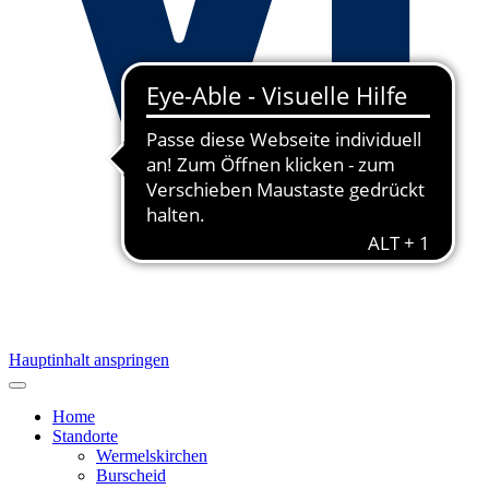
Hauptinhalt anspringen
Home
Standorte
Wermelskirchen
Burscheid