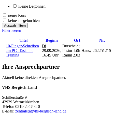
Keine Begonnen
neuer Kurs
keine ausgebuchten
Auswahl filtern
Filter leeren
–
Titel
Beginn
Ort
Nr.
10-Finger-Schreiben
Di.
Burscheid;
am PC -Tastatur-
29.09.2026,
Pastor-Löh-Haus;
26225121S
Training
16.45 Uhr
Raum 2.03
Ihre Ansprechpartner
Aktuell keine direkten Ansprechpartner.
VHS Bergisch Land
Schillerstraße 9
42929 Wermelskirchen
Telefon 02196/94704-0
E-Mail:
zentrale(at)vhs-bergisch-land.de