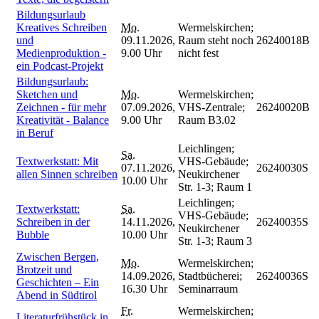
Bildungsurlaub
Kreatives Schreiben
Mo.
Wermelskirchen;
und
09.11.2026,
Raum steht noch
26240018B
Medienproduktion -
9.00 Uhr
nicht fest
ein Podcast-Projekt
Bildungsurlaub:
Sketchen und
Mo.
Wermelskirchen;
Zeichnen - für mehr
07.09.2026,
VHS-Zentrale;
26240020B
Kreativität - Balance
9.00 Uhr
Raum B3.02
in Beruf
Leichlingen;
Sa.
Textwerkstatt: Mit
VHS-Gebäude;
07.11.2026,
26240030S
allen Sinnen schreiben
Neukirchener
10.00 Uhr
Str. 1-3; Raum 1
Leichlingen;
Textwerkstatt:
Sa.
VHS-Gebäude;
Schreiben in der
14.11.2026,
26240035S
Neukirchener
Bubble
10.00 Uhr
Str. 1-3; Raum 3
Zwischen Bergen,
Mo.
Wermelskirchen;
Brotzeit und
14.09.2026,
Stadtbücherei;
26240036S
Geschichten – Ein
16.30 Uhr
Seminarraum
Abend in Südtirol
Fr.
Wermelskirchen;
Literaturfrühstück in