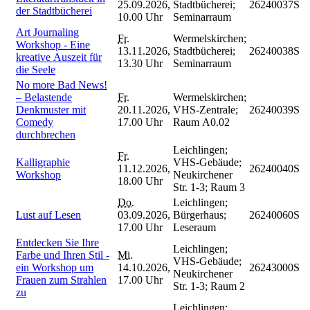
25.09.2026,
Stadtbücherei;
26240037S
der Stadtbücherei
10.00 Uhr
Seminarraum
Art Journaling
Fr.
Wermelskirchen;
Workshop - Eine
13.11.2026,
Stadtbücherei;
26240038S
kreative Auszeit für
13.30 Uhr
Seminarraum
die Seele
No more Bad News!
– Belastende
Fr.
Wermelskirchen;
Denkmuster mit
20.11.2026,
VHS-Zentrale;
26240039S
Comedy
17.00 Uhr
Raum A0.02
durchbrechen
Leichlingen;
Fr.
Kalligraphie
VHS-Gebäude;
11.12.2026,
26240040S
Workshop
Neukirchener
18.00 Uhr
Str. 1-3; Raum 3
Do.
Leichlingen;
Lust auf Lesen
03.09.2026,
Bürgerhaus;
26240060S
17.00 Uhr
Leseraum
Entdecken Sie Ihre
Leichlingen;
Farbe und Ihren Stil -
Mi.
VHS-Gebäude;
ein Workshop um
14.10.2026,
26243000S
Neukirchener
Frauen zum Strahlen
17.00 Uhr
Str. 1-3; Raum 2
zu
Leichlingen;