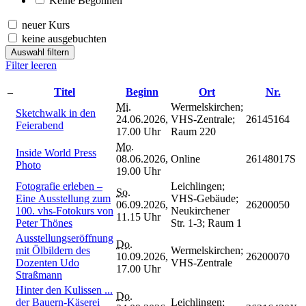
Keine Begonnen
neuer Kurs
keine ausgebuchten
Auswahl filtern
Filter leeren
–
Titel
Beginn
Ort
Nr.
Mi.
Wermelskirchen;
Sketchwalk in den
24.06.2026,
VHS-Zentrale;
26145164
Feierabend
17.00 Uhr
Raum 220
Mo.
Inside World Press
08.06.2026,
Online
26148017S
Photo
19.00 Uhr
Fotografie erleben –
Leichlingen;
So.
Eine Ausstellung zum
VHS-Gebäude;
06.09.2026,
26200050
100. vhs-Fotokurs von
Neukirchener
11.15 Uhr
Peter Thönes
Str. 1-3; Raum 1
Ausstellungseröffnung
Do.
mit Ölbildern des
Wermelskirchen;
10.09.2026,
26200070
Dozenten Udo
VHS-Zentrale
17.00 Uhr
Straßmann
Hinter den Kulissen ...
Do.
der Bauern-Käserei
Leichlingen;