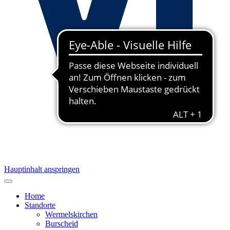
Hauptinhalt anspringen
Home
Standorte
Wermelskirchen
Burscheid