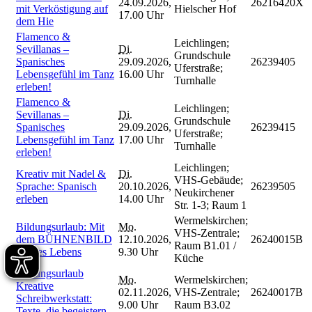
24.09.2026,
26216420X
mit Verköstigung auf
Hielscher Hof
17.00 Uhr
dem Hie
Flamenco &
Leichlingen;
Sevillanas –
Di.
Grundschule
Spanisches
29.09.2026,
26239405
Uferstraße;
Lebensgefühl im Tanz
16.00 Uhr
Turnhalle
erleben!
Flamenco &
Leichlingen;
Sevillanas –
Di.
Grundschule
Spanisches
29.09.2026,
26239415
Uferstraße;
Lebensgefühl im Tanz
17.00 Uhr
Turnhalle
erleben!
Leichlingen;
Kreativ mit Nadel &
Di.
VHS-Gebäude;
Sprache: Spanisch
20.10.2026,
26239505
Neukirchener
erleben
14.00 Uhr
Str. 1-3; Raum 1
Wermelskirchen;
Bildungsurlaub: Mit
Mo.
VHS-Zentrale;
dem BÜHNENBILD
12.10.2026,
26240015B
Raum B1.01 /
meines Lebens
9.30 Uhr
Küche
Bildungsurlaub
Mo.
Wermelskirchen;
Kreative
02.11.2026,
VHS-Zentrale;
26240017B
Schreibwerkstatt:
9.00 Uhr
Raum B3.02
Texte, die begeistern