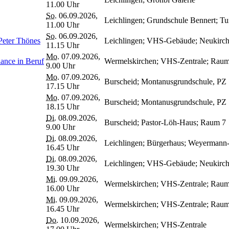
11.00 Uhr
So.
06.09.2026,
Leichlingen; Grundschule Bennert; Tu
11.00 Uhr
So.
06.09.2026,
Peter Thönes
Leichlingen; VHS-Gebäude; Neukirche
11.15 Uhr
Mo.
07.09.2026,
chen und Zeichnen - für mehr Kreativität - Balance in Beruf
Wermelskirchen; VHS-Zentrale; Rau
9.00 Uhr
Mo.
07.09.2026,
Burscheid; Montanusgrundschule, PZ
17.15 Uhr
Mo.
07.09.2026,
Burscheid; Montanusgrundschule, PZ
18.15 Uhr
Di.
08.09.2026,
Burscheid; Pastor-Löh-Haus; Raum 7
9.00 Uhr
Di.
08.09.2026,
Leichlingen; Bürgerhaus; Weyermann
16.45 Uhr
Di.
08.09.2026,
Leichlingen; VHS-Gebäude; Neukirche
19.30 Uhr
Mi.
09.09.2026,
Wermelskirchen; VHS-Zentrale; Rau
16.00 Uhr
Mi.
09.09.2026,
Wermelskirchen; VHS-Zentrale; Rau
16.45 Uhr
Do.
10.09.2026,
Wermelskirchen; VHS-Zentrale