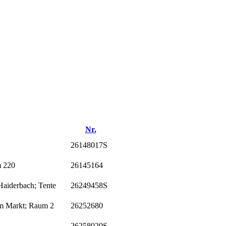
Nr.
26148017S
m 220
26145164
aiderbach; Tente
26249458S
m Markt; Raum 2
26252680
26258020S