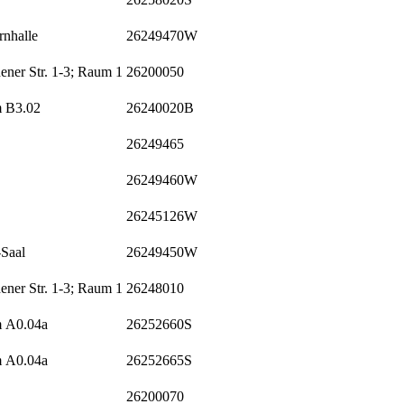
rnhalle
26249470W
ner Str. 1-3; Raum 1
26200050
m B3.02
26240020B
26249465
26249460W
26245126W
-Saal
26249450W
ner Str. 1-3; Raum 1
26248010
m A0.04a
26252660S
m A0.04a
26252665S
26200070