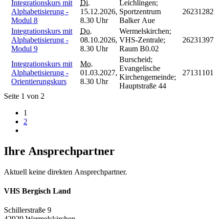
Integrationskurs mit
Di.
Leichlingen;
Alphabetisierung -
15.12.2026,
Sportzentrum
26231282
Modul 8
8.30 Uhr
Balker Aue
Integrationskurs mit
Do.
Wermelskirchen;
Alphabetisierung -
08.10.2026,
VHS-Zentrale;
26231397
Modul 9
8.30 Uhr
Raum B0.02
Burscheid;
Integrationskurs mit
Mo.
Evangelische
Alphabetisierung -
01.03.2027,
27131101
Kirchengemeinde;
Orientierungskurs
8.30 Uhr
Hauptstraße 44
Seite 1 von 2
1
2
Ihre Ansprechpartner
Aktuell keine direkten Ansprechpartner.
VHS Bergisch Land
Schillerstraße 9
42929 Wermelskirchen