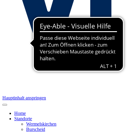
Hauptinhalt anspringen
Home
Standorte
Wermelskirchen
Burscheid