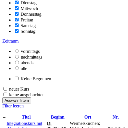
Dienstag
Mittwoch
Donnerstag
Freitag
Samstag
Sonntag
Zeitraum
vormittags
nachmittags
abends
alle
Keine Begonnen
neuer Kurs
keine ausgebuchten
Auswahl filtern
Filter leeren
–
Titel
Beginn
Ort
Nr.
Integrationskurs mit
Di.
Wermelskirchen;