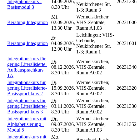
Integrationskurs -
14.09.2026,
26231236
Neukirchener Str.
Basismodul 3
8.30 Uhr
1-3; Raum 3
Mi.
Wermelskirchen;
Beratung Integration
02.09.2026,
VHS-Zentrale;
26231000
13.30 Uhr
Raum A1.03
Leichlingen; VHS-
Fr.
Gebäude;
Beratung Integration
04.09.2026,
26231001
Neukirchener Str.
12.00 Uhr
1-3; Raum 1
Integrationskurs für
Di.
Wermelskirchen;
gering Literalisierte-
08.12.2026,
VHS-Zentrale;
26231340
Aufbausprachkurs
8.30 Uhr
Raum A0.02
1A
Integrationskurs für
Di.
Wermelskirchen;
gering Literalisierte-
15.09.2026,
VHS-Zentrale;
26231320
Basissprachkurs 2
8.30 Uhr
Raum A0.02
Integrationskurs für
Di.
Wermelskirchen;
gering Literalisierte-
03.11.2026,
VHS-Zentrale;
26231330
Basissprachkurs 3
8.30 Uhr
Raum A0.02
Integrationskurs mit
Do.
Wermelskirchen;
Alphabetisierung -
09.07.2026,
VHS-Zentrale;
26131352
Modul 5
8.30 Uhr
Raum A1.03
Integrationskurs mit
Mo.
Burscheid; Pastor-