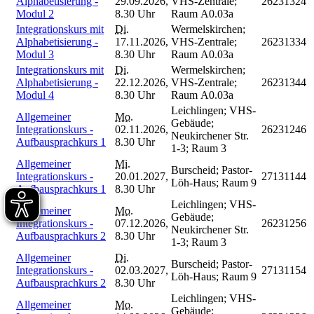
Alphabetisierung -
29.09.2026,
VHS-Zentrale;
26231324
Modul 2
8.30 Uhr
Raum A0.03a
Integrationskurs mit
Di.
Wermelskirchen;
Alphabetisierung -
17.11.2026,
VHS-Zentrale;
26231334
Modul 3
8.30 Uhr
Raum A0.03a
Integrationskurs mit
Di.
Wermelskirchen;
Alphabetisierung -
22.12.2026,
VHS-Zentrale;
26231344
Modul 4
8.30 Uhr
Raum A0.03a
Leichlingen; VHS-
Allgemeiner
Mo.
Gebäude;
Integrationskurs -
02.11.2026,
26231246
Neukirchener Str.
Aufbausprachkurs 1
8.30 Uhr
1-3; Raum 3
Allgemeiner
Mi.
Burscheid; Pastor-
Integrationskurs -
20.01.2027,
27131144
Löh-Haus; Raum 9
Aufbausprachkurs 1
8.30 Uhr
Leichlingen; VHS-
Allgemeiner
Mo.
Gebäude;
Integrationskurs -
07.12.2026,
26231256
Neukirchener Str.
Aufbausprachkurs 2
8.30 Uhr
1-3; Raum 3
Allgemeiner
Di.
Burscheid; Pastor-
Integrationskurs -
02.03.2027,
27131154
Löh-Haus; Raum 9
Aufbausprachkurs 2
8.30 Uhr
Leichlingen; VHS-
Allgemeiner
Mo.
Gebäude;