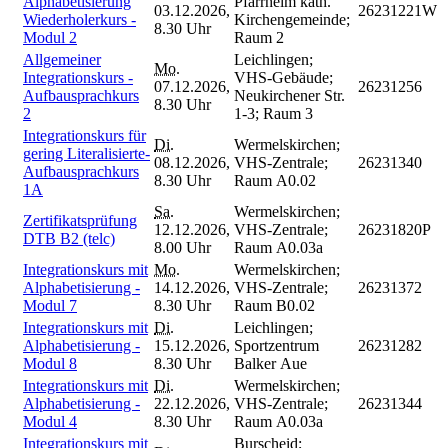
Alphabetisierung
Pfarrheim kath.
03.12.2026,
26231221W
Wiederholerkurs -
Kirchengemeinde;
8.30 Uhr
Modul 2
Raum 2
Allgemeiner
Leichlingen;
Mo.
Integrationskurs -
VHS-Gebäude;
07.12.2026,
26231256
Aufbausprachkurs
Neukirchener Str.
8.30 Uhr
2
1-3; Raum 3
Integrationskurs für
Di.
Wermelskirchen;
gering Literalisierte-
08.12.2026,
VHS-Zentrale;
26231340
Aufbausprachkurs
8.30 Uhr
Raum A0.02
1A
Sa.
Wermelskirchen;
Zertifikatsprüfung
12.12.2026,
VHS-Zentrale;
26231820P
DTB B2 (telc)
8.00 Uhr
Raum A0.03a
Integrationskurs mit
Mo.
Wermelskirchen;
Alphabetisierung -
14.12.2026,
VHS-Zentrale;
26231372
Modul 7
8.30 Uhr
Raum B0.02
Integrationskurs mit
Di.
Leichlingen;
Alphabetisierung -
15.12.2026,
Sportzentrum
26231282
Modul 8
8.30 Uhr
Balker Aue
Integrationskurs mit
Di.
Wermelskirchen;
Alphabetisierung -
22.12.2026,
VHS-Zentrale;
26231344
Modul 4
8.30 Uhr
Raum A0.03a
Integrationskurs mit
Burscheid;