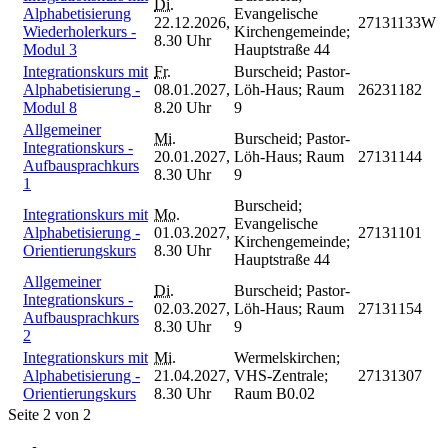
Di.
Alphabetisierung
Evangelische
22.12.2026,
27131133W
Wiederholerkurs -
Kirchengemeinde;
8.30 Uhr
Modul 3
Hauptstraße 44
Integrationskurs mit
Fr.
Burscheid; Pastor-
Alphabetisierung -
08.01.2027,
Löh-Haus; Raum
26231182
Modul 8
8.20 Uhr
9
Allgemeiner
Mi.
Burscheid; Pastor-
Integrationskurs -
20.01.2027,
Löh-Haus; Raum
27131144
Aufbausprachkurs
8.30 Uhr
9
1
Burscheid;
Integrationskurs mit
Mo.
Evangelische
Alphabetisierung -
01.03.2027,
27131101
Kirchengemeinde;
Orientierungskurs
8.30 Uhr
Hauptstraße 44
Allgemeiner
Di.
Burscheid; Pastor-
Integrationskurs -
02.03.2027,
Löh-Haus; Raum
27131154
Aufbausprachkurs
8.30 Uhr
9
2
Integrationskurs mit
Mi.
Wermelskirchen;
Alphabetisierung -
21.04.2027,
VHS-Zentrale;
27131307
Orientierungskurs
8.30 Uhr
Raum B0.02
Seite 2 von 2