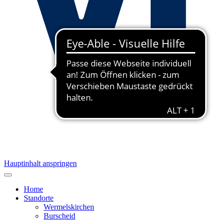
Hauptinhalt anspringen
Home
Standorte
Wermelskirchen
Burscheid