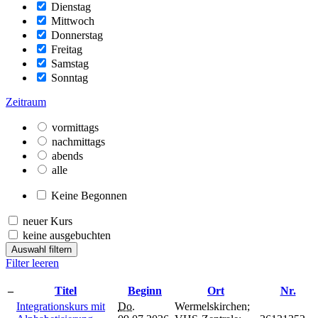
Dienstag
Mittwoch
Donnerstag
Freitag
Samstag
Sonntag
Zeitraum
vormittags
nachmittags
abends
alle
Keine Begonnen
neuer Kurs
keine ausgebuchten
Auswahl filtern
Filter leeren
–
Titel
Beginn
Ort
Nr.
Integrationskurs mit
Do.
Wermelskirchen;