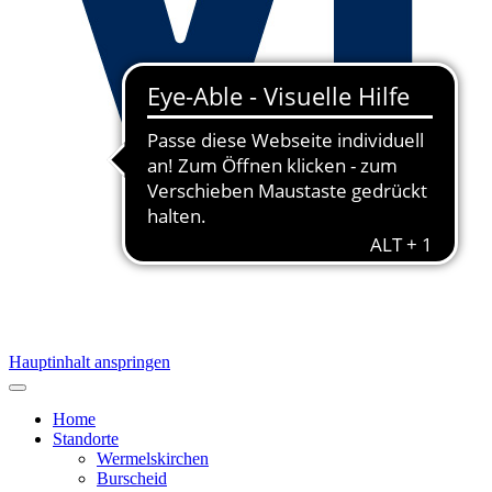
Hauptinhalt anspringen
Home
Standorte
Wermelskirchen
Burscheid