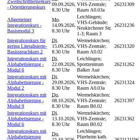
Zweitschriftlernerkurs
09.09.2026,
VHS-Zentrale;
26231309
- Orientierungskurs
8.30 Uhr
Raum A0.03a
Leichlingen;
Allgemeiner
Mo.
VHS-Gebäude;
Integrationskurs -
14.09.2026,
26231236
Neukirchener Str.
Basismodul 3
8.30 Uhr
1-3; Raum 3
Integrationskurs für
Di.
Wermelskirchen;
gering Literalisierte-
15.09.2026,
VHS-Zentrale;
26231320
Basissprachkurs 2
8.30 Uhr
Raum A0.02
Integrationskurs mit
Di.
Leichlingen;
Alphabetisierung -
22.09.2026,
Sportzentrum
26231262
Modul 6
8.30 Uhr
Balker Aue
Integrationskurs mit
Di.
Wermelskirchen;
Alphabetisierung -
29.09.2026,
VHS-Zentrale;
26231324
Modul 2
8.30 Uhr
Raum A0.03a
Integrationskurs mit
Do.
Wermelskirchen;
Alphabetisierung -
08.10.2026,
VHS-Zentrale;
26231397
Modul 9
8.30 Uhr
Raum B0.02
Integrationskurs mit
Di.
Wermelskirchen;
Alphabetisierung -
13.10.2026,
VHS-Zentrale;
26231362
Modul 6
8.30 Uhr
Raum B0.02
Integrationskurs mit
Leichlingen;
Do.
Alphabetisierung
Pfarrheim kath.
15.10.2026,
26231211W