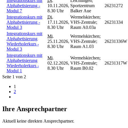
Integrationskurs mit
Di.
Leichlingen;
Alphabetisierung -
10.11.2026,
Sportzentrum
26231272
Modul 7
8.30 Uhr
Balker Aue
Integrationskurs mit
Di.
Wermelskirchen;
Alphabetisierung -
17.11.2026,
VHS-Zentrale;
26231334
Modul 3
8.30 Uhr
Raum A0.03a
Integrationskurs mit
Mi.
Wermelskirchen;
Alphabetisierung
25.11.2026,
VHS-Zentrale;
26231336W
Wiederholerkurs -
8.30 Uhr
Raum A1.03
Modul 3
Integrationskurs mit
Mi.
Wermelskirchen;
Alphabetisierung
02.12.2026,
VHS-Zentrale;
26231317W
Wiederholerkurs -
8.30 Uhr
Raum B0.02
Modul 1
Seite 1 von 2
1
2
Ihre Ansprechpartner
Aktuell keine direkten Ansprechpartner.