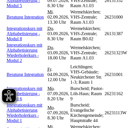
Alphabetisierung -
09.07.2026,
VHS-Zentrale;
26131352
Modul 5
8.30 Uhr
Raum A1.03
Mi.
Wermelskirchen;
Beratung Integration
02.09.2026,
VHS-Zentrale;
26231000
13.30 Uhr
Raum A1.03
Integrationskurs mit
Do.
Wermelskirchen;
Alphabetisierung -
03.09.2026,
VHS-Zentrale;
26131387
Modul 8
8.30 Uhr
Raum B0.02
Integrationskurs mit
Do.
Wermelskirchen;
Alphabetisierung
03.09.2026,
VHS-Zentrale;
26231323W
Wiederholerkurs -
18.00 Uhr
Raum A1.03
Modul 2
Leichlingen;
Fr.
VHS-Gebäude;
Beratung Integration
04.09.2026,
26231001
Neukirchener Str.
12.00 Uhr
1-3; Raum 1
Integrationskurs mit
Mo.
Burscheid; Pastor-
Alphabetisierung -
07.09.2026,
Löh-Haus; Raum
26231162
Modul 6
8.20 Uhr
9
Integrationskurs mit
Burscheid;
Mo.
Alphabetisierung
Evangelische
07.09.2026,
26231113W
Wiederholerkurs -
Kirchengemeinde;
8.30 Uhr
Modul 1
Hauptstraße 44
Mi.
Wermelskirchen;