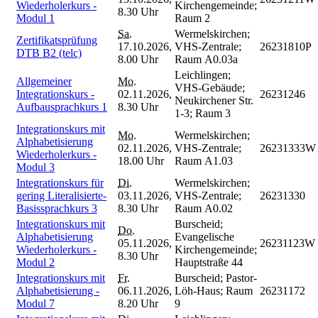
Wiederholerkurs -
Kirchengemeinde;
8.30 Uhr
Modul 1
Raum 2
Sa.
Wermelskirchen;
Zertifikatsprüfung
17.10.2026,
VHS-Zentrale;
26231810P
DTB B2 (telc)
8.00 Uhr
Raum A0.03a
Leichlingen;
Allgemeiner
Mo.
VHS-Gebäude;
Integrationskurs -
02.11.2026,
26231246
Neukirchener Str.
Aufbausprachkurs 1
8.30 Uhr
1-3; Raum 3
Integrationskurs mit
Mo.
Wermelskirchen;
Alphabetisierung
02.11.2026,
VHS-Zentrale;
26231333W
Wiederholerkurs -
18.00 Uhr
Raum A1.03
Modul 3
Integrationskurs für
Di.
Wermelskirchen;
gering Literalisierte-
03.11.2026,
VHS-Zentrale;
26231330
Basissprachkurs 3
8.30 Uhr
Raum A0.02
Integrationskurs mit
Burscheid;
Do.
Alphabetisierung
Evangelische
05.11.2026,
26231123W
Wiederholerkurs -
Kirchengemeinde;
8.30 Uhr
Modul 2
Hauptstraße 44
Integrationskurs mit
Fr.
Burscheid; Pastor-
Alphabetisierung -
06.11.2026,
Löh-Haus; Raum
26231172
Modul 7
8.20 Uhr
9