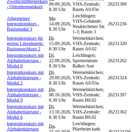
Zweitschriftlernerkurs
09.09.2026,
VHS-Zentrale;
26231309
- Orientierungskurs
8.30 Uhr
Raum A0.03a
Leichlingen;
Allgemeiner
Mo.
VHS-Gebäude;
Integrationskurs -
14.09.2026,
26231236
Neukirchener Str.
Basismodul 3
8.30 Uhr
1-3; Raum 3
Integrationskurs für
Di.
Wermelskirchen;
gering Literalisierte-
15.09.2026,
VHS-Zentrale;
26231320
Basissprachkurs 2
8.30 Uhr
Raum A0.02
Integrationskurs mit
Di.
Leichlingen;
Alphabetisierung -
22.09.2026,
Sportzentrum
26231262
Modul 6
8.30 Uhr
Balker Aue
Integrationskurs mit
Di.
Wermelskirchen;
Alphabetisierung -
29.09.2026,
VHS-Zentrale;
26231324
Modul 2
8.30 Uhr
Raum A0.03a
Integrationskurs mit
Do.
Wermelskirchen;
Alphabetisierung -
08.10.2026,
VHS-Zentrale;
26231397
Modul 9
8.30 Uhr
Raum B0.02
Integrationskurs mit
Di.
Wermelskirchen;
Alphabetisierung -
13.10.2026,
VHS-Zentrale;
26231362
Modul 6
8.30 Uhr
Raum B0.02
Integrationskurs mit
Leichlingen;
Do.
Alphabetisierung
Pfarrheim kath.
15.10.2026,
26231211W