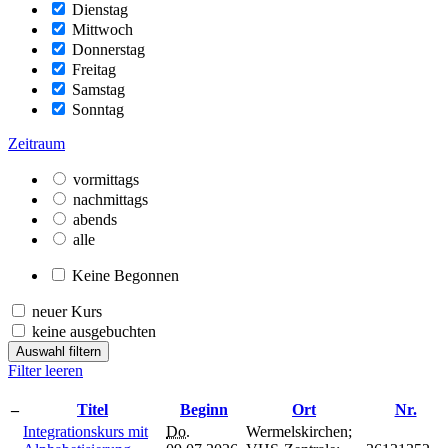
Dienstag
Mittwoch
Donnerstag
Freitag
Samstag
Sonntag
Zeitraum
vormittags
nachmittags
abends
alle
Keine Begonnen
neuer Kurs
keine ausgebuchten
Auswahl filtern
Filter leeren
–
Titel
Beginn
Ort
Nr.
Integrationskurs mit
Do.
Wermelskirchen;