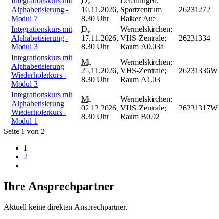
Integrationskurs mit
Di.
Leichlingen;
Alphabetisierung -
10.11.2026,
Sportzentrum
26231272
Modul 7
8.30 Uhr
Balker Aue
Integrationskurs mit
Di.
Wermelskirchen;
Alphabetisierung -
17.11.2026,
VHS-Zentrale;
26231334
Modul 3
8.30 Uhr
Raum A0.03a
Integrationskurs mit
Mi.
Wermelskirchen;
Alphabetisierung
25.11.2026,
VHS-Zentrale;
26231336W
Wiederholerkurs -
8.30 Uhr
Raum A1.03
Modul 3
Integrationskurs mit
Mi.
Wermelskirchen;
Alphabetisierung
02.12.2026,
VHS-Zentrale;
26231317W
Wiederholerkurs -
8.30 Uhr
Raum B0.02
Modul 1
Seite 1 von 2
1
2
Ihre Ansprechpartner
Aktuell keine direkten Ansprechpartner.