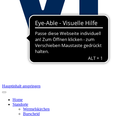
Hauptinhalt anspringen
Home
Standorte
Wermelskirchen
Burscheid