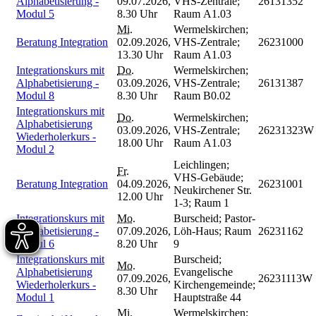
Alphabetisierung -
09.07.2026,
VHS-Zentrale;
26131352
Modul 5
8.30 Uhr
Raum A1.03
Mi.
Wermelskirchen;
Beratung Integration
02.09.2026,
VHS-Zentrale;
26231000
13.30 Uhr
Raum A1.03
Integrationskurs mit
Do.
Wermelskirchen;
Alphabetisierung -
03.09.2026,
VHS-Zentrale;
26131387
Modul 8
8.30 Uhr
Raum B0.02
Integrationskurs mit
Do.
Wermelskirchen;
Alphabetisierung
03.09.2026,
VHS-Zentrale;
26231323W
Wiederholerkurs -
18.00 Uhr
Raum A1.03
Modul 2
Leichlingen;
Fr.
VHS-Gebäude;
Beratung Integration
04.09.2026,
26231001
Neukirchener Str.
12.00 Uhr
1-3; Raum 1
Integrationskurs mit
Mo.
Burscheid; Pastor-
Alphabetisierung -
07.09.2026,
Löh-Haus; Raum
26231162
Modul 6
8.20 Uhr
9
Integrationskurs mit
Burscheid;
Mo.
Alphabetisierung
Evangelische
07.09.2026,
26231113W
Wiederholerkurs -
Kirchengemeinde;
8.30 Uhr
Modul 1
Hauptstraße 44
Mi.
Wermelskirchen;