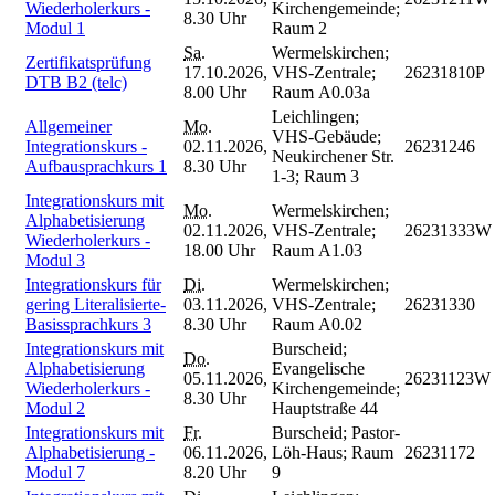
Wiederholerkurs -
Kirchengemeinde;
8.30 Uhr
Modul 1
Raum 2
Sa.
Wermelskirchen;
Zertifikatsprüfung
17.10.2026,
VHS-Zentrale;
26231810P
DTB B2 (telc)
8.00 Uhr
Raum A0.03a
Leichlingen;
Allgemeiner
Mo.
VHS-Gebäude;
Integrationskurs -
02.11.2026,
26231246
Neukirchener Str.
Aufbausprachkurs 1
8.30 Uhr
1-3; Raum 3
Integrationskurs mit
Mo.
Wermelskirchen;
Alphabetisierung
02.11.2026,
VHS-Zentrale;
26231333W
Wiederholerkurs -
18.00 Uhr
Raum A1.03
Modul 3
Integrationskurs für
Di.
Wermelskirchen;
gering Literalisierte-
03.11.2026,
VHS-Zentrale;
26231330
Basissprachkurs 3
8.30 Uhr
Raum A0.02
Integrationskurs mit
Burscheid;
Do.
Alphabetisierung
Evangelische
05.11.2026,
26231123W
Wiederholerkurs -
Kirchengemeinde;
8.30 Uhr
Modul 2
Hauptstraße 44
Integrationskurs mit
Fr.
Burscheid; Pastor-
Alphabetisierung -
06.11.2026,
Löh-Haus; Raum
26231172
Modul 7
8.20 Uhr
9