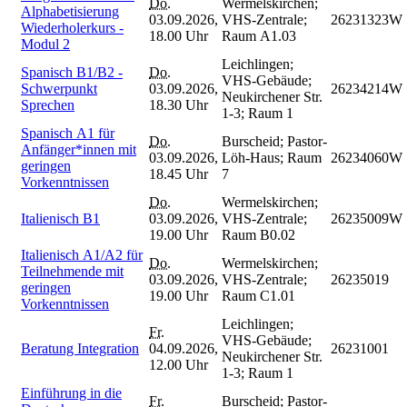
Do.
Wermelskirchen;
Alphabetisierung
03.09.2026,
VHS-Zentrale;
26231323W
Wiederholerkurs -
18.00 Uhr
Raum A1.03
Modul 2
Leichlingen;
Spanisch B1/B2 -
Do.
VHS-Gebäude;
Schwerpunkt
03.09.2026,
26234214W
Neukirchener Str.
Sprechen
18.30 Uhr
1-3; Raum 1
Spanisch A1 für
Do.
Burscheid; Pastor-
Anfänger*innen mit
03.09.2026,
Löh-Haus; Raum
26234060W
geringen
18.45 Uhr
7
Vorkenntnissen
Do.
Wermelskirchen;
Italienisch B1
03.09.2026,
VHS-Zentrale;
26235009W
19.00 Uhr
Raum B0.02
Italienisch A1/A2 für
Do.
Wermelskirchen;
Teilnehmende mit
03.09.2026,
VHS-Zentrale;
26235019
geringen
19.00 Uhr
Raum C1.01
Vorkenntnissen
Leichlingen;
Fr.
VHS-Gebäude;
Beratung Integration
04.09.2026,
26231001
Neukirchener Str.
12.00 Uhr
1-3; Raum 1
Einführung in die
Fr.
Burscheid; Pastor-