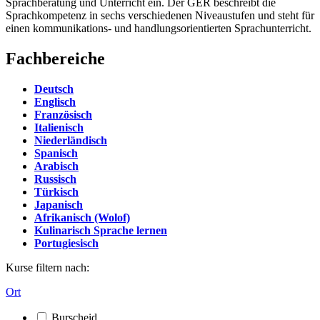
Sprachberatung und Unterricht ein. Der GER beschreibt die
Sprachkompetenz in sechs verschiedenen Niveaustufen und steht für
einen kommunikations- und handlungsorientierten Sprachunterricht.
Fachbereiche
Deutsch
Englisch
Französisch
Italienisch
Niederländisch
Spanisch
Arabisch
Russisch
Türkisch
Japanisch
Afrikanisch (Wolof)
Kulinarisch Sprache lernen
Portugiesisch
Kurse filtern nach:
Ort
Burscheid