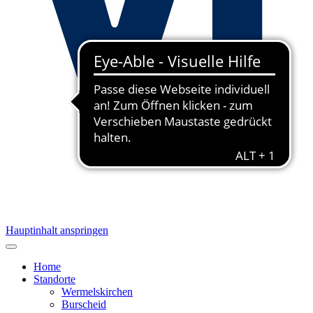
Hauptinhalt anspringen
Home
Standorte
Wermelskirchen
Burscheid