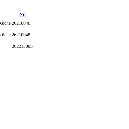
Nr.
 Küche
26210046
 Küche
26210048
26221300S