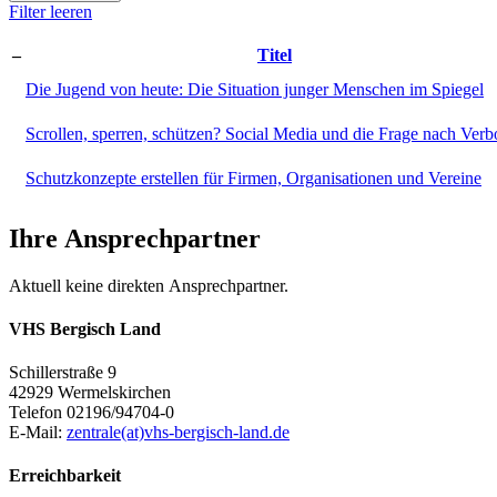
Filter leeren
–
Titel
Die Jugend von heute: Die Situation junger Menschen im Spiegel
Scrollen, sperren, schützen? Social Media und die Frage nach Verb
Schutzkonzepte erstellen für Firmen, Organisationen und Vereine
Ihre Ansprechpartner
Aktuell keine direkten Ansprechpartner.
VHS Bergisch Land
Schillerstraße 9
42929 Wermelskirchen
Telefon 02196/94704-0
E-Mail:
zentrale(at)vhs-bergisch-land.de
Erreichbarkeit