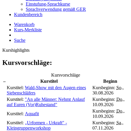
Einstufung-Sprachkurse
Sprachverwendung gemäß GER
Kundenbereich
Warenkorb
Kurs-Merkliste
Suche
Kurshighlights
Kursvorschläge:
Kursvorschläge
–
Kurstitel
Beginn
Kurstitel:
Wald-Show mit den Augen eines
Kursbeginn:
So.
,
Siebenschläfers
30.08.2026
Kurstitel:
"An alle Männer: Nehmt Anlauf
Kursbeginn:
Do.
,
auf Euren (Vor)Ruhestand"
10.09.2026
Kursbeginn:
Do.
,
Kurstitel:
Aquafit
10.09.2026
Kurstitel:
„Urformen - Urkraft" -
Kursbeginn:
Sa.
,
Kleingruppenworkshop
07.11.2026