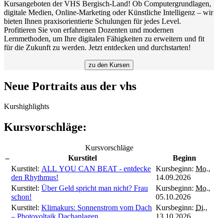
Kursangeboten der VHS Bergisch-Land! Ob Computergrundlagen,
digitale Medien, Online-Marketing oder Künstliche Intelligenz – wir
bieten Ihnen praxisorientierte Schulungen für jedes Level.
Profitieren Sie von erfahrenen Dozenten und modernen
Lernmethoden, um Ihre digitalen Fähigkeiten zu erweitern und fit
für die Zukunft zu werden. Jetzt entdecken und durchstarten!
zu den Kursen
Neue Portraits aus der vhs
Kurshighlights
Kursvorschläge:
Kursvorschläge
–
Kurstitel
Beginn
Kurstitel:
ALL YOU CAN BEAT - entdecke
Kursbeginn:
Mo.
,
den Rhythmus!
14.09.2026
Kurstitel:
Über Geld spricht man nicht? Frau
Kursbeginn:
Mo.
,
schon!
05.10.2026
Kurstitel:
Klimakurs: Sonnenstrom vom Dach
Kursbeginn:
Di.
,
– Photovoltaik Dachanlagen
13.10.2026