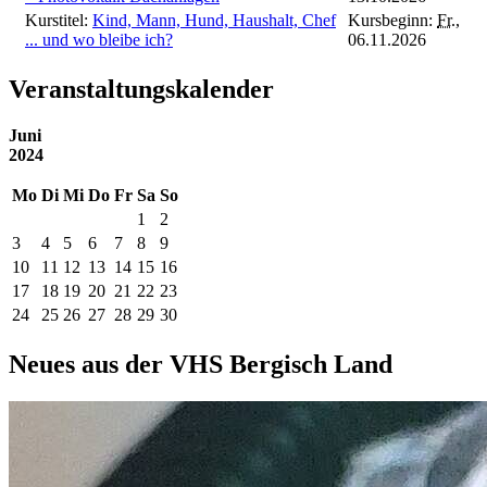
Kurstitel:
Kind, Mann, Hund, Haushalt, Chef
Kursbeginn:
Fr.
,
... und wo bleibe ich?
06.11.2026
Veranstaltungskalender
Juni
2024
Mo
Di
Mi
Do
Fr
Sa
So
1
2
3
4
5
6
7
8
9
10
11
12
13
14
15
16
17
18
19
20
21
22
23
24
25
26
27
28
29
30
Neues aus der VHS Bergisch Land